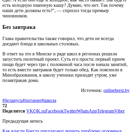
есть холодную пшенную кашу? Думаю, что нет. Так почему
наши дети должны есть?", — спросил тогда премьер
чиновников.
Без завтрака
Глава правительства также говорил, что дети не всегда
доедают блюда в школьных столовых.
В ответ на это в Минске и ряде школ в регионах решили
запустить пилотный проект. Суть его проста: первый прием
пищи будет через три с половиной часа после начала занятий,
то есть вместо завтраков будет только обед. Как пояснили в
Минобразования, в школу ученики приходят утром, уже
позавтракав дома.
Источник:
onlinebrest.by
#беларусь
#питание
#школа
72
Поделится
VK
OK.ru
Facebook
Twitter
WhatsApp
Telegram
Viber
Предыдущая запись
Как власти Бреста предлагают решить проблему огромных