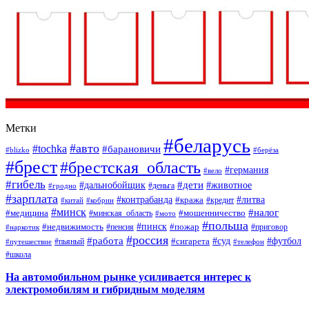
Метки
#беларусь
#авто
#tochka
#барановичи
#blizko
#берёза
#брест
#брестская_область
#германия
#вело
#гибель
#дети
#дальнобойщик
#животное
#деньга
#гродно
#зарплата
#контрабанда
#литва
#кража
#кредит
#китай
#кобрин
#минск
#налог
#мошенничество
#медицина
#минская_область
#мото
#польша
#недвижимость
#пинск
#пожар
#пенсия
#приговор
#наркотик
#россия
#работа
#суд
#футбол
#сигарета
#путешествие
#пьяный
#телефон
#школа
На автомобильном рынке усиливается интерес к
электромобилям и гибридным моделям