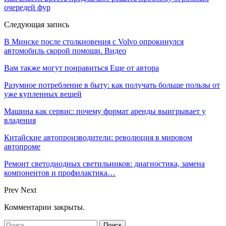
очередей фур
Следующая запись
В Минске после столкновения с Volvo опрокинулся
автомобиль скорой помощи. Видео
Вам также могут понравиться
Еще от автора
Разумное потребление в быту: как получать больше пользы от
уже купленных вещей
Машина как сервис: почему формат аренды выигрывает у
владения
Китайские автопроизводители: революция в мировом
автопроме
Ремонт светодиодных светильников: диагностика, замена
компонентов и профилактика…
Prev
Next
Комментарии закрыты.