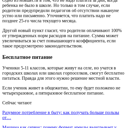
Одно из новшеств в том, что не надо платить за дни, когда
ребенка не было в школе. Но только в том случае, если
родители предупредили педагогов об отсутствии накануне
устно или письменно. Уточняется, что платить надо не
позднее 25-го числа текущего месяца.
Другой новый пункт гласит, что родители оплачивают 100%
от утвержденных норм расходов на питание. Сумма может
увеличиваться за счет повышающего коэффициента, если
такое предусмотрено законодательством.
Бесплатное питание
Ученики 5-11 классов, которые живут на селе, но учатся в
городских школах или школах горпоселков, смогут бесплатно
питаться. Правда для этого нужно решение местной власти.
Если ученик живет в общежитии, то ему будет положено не
четырехразовое, а пятиразовое бесплатное питание.
Сейчас читают
Разумное потребление в быту: как получать больше пользы
от…
Машина как сервис: почему формат аренды выигрывает у…