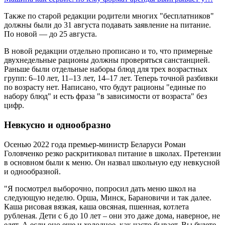
Также по старой редакции родители многих "бесплатников"
должны были до 31 августа подавать заявление на питание.
По новой — до 25 августа.
В новой редакции отдельно прописано и то, что примерные
двухнедельные рационы должны проверяться санстанцией.
Раньше были отдельные наборы блюд для трех возрастных
групп: 6–10 лет, 11–13 лет, 14–17 лет. Теперь точной разбивки
по возрасту нет. Написано, что будут рационы "единые по
набору блюд" и есть фраза "в зависимости от возраста" без
цифр.
Невкусно и однообразно
Осенью 2022 года премьер-министр Беларуси Роман
Головченко резко раскритиковал питание в школах. Претензии
в основном были к меню. Он назвал школьную еду невкусной
и однообразной.
"Я посмотрел выборочно, попросил дать меню школ на
следующую неделю. Орша, Минск, Барановичи и так далее.
Каша рисовая вязкая, каша овсяная, пшенная, котлета
рубленая. Дети с 6 до 10 лет – они это даже дома, наверное, не
едят. А если оно еще и холодное, как часто бывает. Вы будете