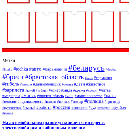
Метки
#беларусь
#авто
#tochka
#барановичи
#blizko
#берёза
#брест
#брестская_область
#германия
#вело
#гибель
#дети
#дальнобойщик
#животное
#деньга
#гродно
#зарплата
#контрабанда
#литва
#кража
#кредит
#китай
#кобрин
#минск
#налог
#мошенничество
#медицина
#минская_область
#мото
#польша
#недвижимость
#пинск
#пожар
#пенсия
#приговор
#наркотик
#россия
#работа
#суд
#футбол
#сигарета
#путешествие
#пьяный
#телефон
#школа
На автомобильном рынке усиливается интерес к
электромобилям и гибридным моделям