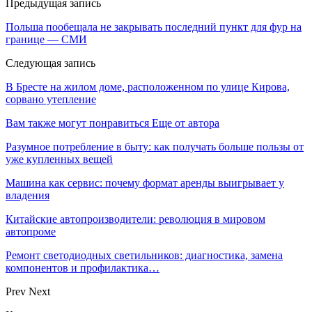
Предыдущая запись
Польша пообещала не закрывать последний пункт для фур на
границе — СМИ
Следующая запись
В Бресте на жилом доме, расположенном по улице Кирова,
сорвано утепление
Вам также могут понравиться
Еще от автора
Разумное потребление в быту: как получать больше пользы от
уже купленных вещей
Машина как сервис: почему формат аренды выигрывает у
владения
Китайские автопроизводители: революция в мировом
автопроме
Ремонт светодиодных светильников: диагностика, замена
компонентов и профилактика…
Prev
Next