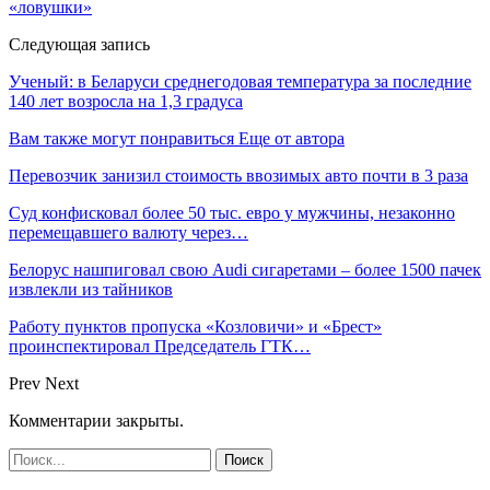
«ловушки»
Следующая запись
Ученый: в Беларуси среднегодовая температура за последние
140 лет возросла на 1,3 градуса
Вам также могут понравиться
Еще от автора
Перевозчик занизил стоимость ввозимых авто почти в 3 раза
Суд конфисковал более 50 тыс. евро у мужчины, незаконно
перемещавшего валюту через…
Белорус нашпиговал свою Audi сигаретами – более 1500 пачек
извлекли из тайников
Работу пунктов пропуска «Козловичи» и «Брест»
проинспектировал Председатель ГТК…
Prev
Next
Комментарии закрыты.