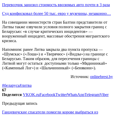
Перевозчик занизил стоимость ввозимых авто почти в 3 раза
Суд конфисковал более 50 тыс. евро у мужчины, незаконно…
На совещании министерств стран Балтии представители от
Литвы также озвучили условия полного закрытия границ с
Беларусью: «в случае критических инцидентов» —
вооруженный инцидент, массовые обострения мигрантского
кризиса.
Напомним: ранее Литва закрыла два пункта пропуска —
«Шумскас» («Лоша») и «Тверячюс» («Видзы») на границе с
Беларусью. Таким образом, для пересечения границы с
Литвой могут остаться доступными только «Мядининкай»
(«Каменный Лог») и «Шальчининкай» («Бенякони»).
Источник:
onlinebrest.by
#беларусь
#литва
67
Поделится
VK
OK.ru
Facebook
Twitter
WhatsApp
Telegram
Viber
Предыдущая запись
Ганцевичские спасатели помогли корове выбраться из