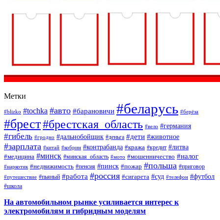
Метки
#беларусь
#авто
#tochka
#барановичи
#blizko
#берёза
#брест
#брестская_область
#германия
#вело
#гибель
#дети
#дальнобойщик
#животное
#деньга
#гродно
#зарплата
#контрабанда
#литва
#кража
#кредит
#китай
#кобрин
#минск
#налог
#мошенничество
#медицина
#минская_область
#мото
#польша
#недвижимость
#пинск
#пожар
#пенсия
#приговор
#наркотик
#россия
#работа
#суд
#футбол
#сигарета
#путешествие
#пьяный
#телефон
#школа
На автомобильном рынке усиливается интерес к
электромобилям и гибридным моделям