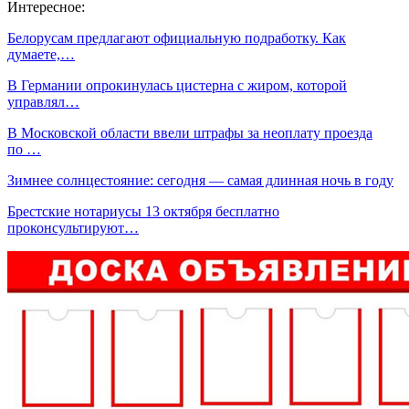
Интересное:
Белорусам предлагают официальную подработку. Как
думаете,…
В Германии опрокинулась цистерна с жиром, которой
управлял…
В Московской области ввели штрафы за неоплату проезда
по …
Зимнее солнцестояние: сегодня — самая длинная ночь в году
Брестские нотариусы 13 октября бесплатно
проконсультируют…