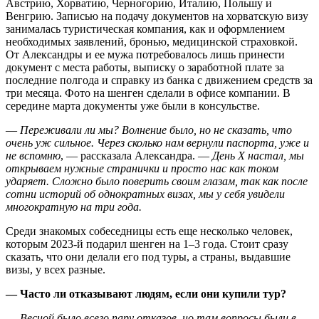
Австрию, Хорватию, Черногорию, Италию, Польшу и
Венгрию. Записью на подачу документов на хорватскую визу
занималась туристическая компания, как и оформлением
необходимых заявлений, бронью, медицинской страховкой.
От Александры и ее мужа потребовалось лишь принести
документ с места работы, выписку о заработной плате за
последние полгода и справку из банка с движением средств за
три месяца. Фото на шенген сделали в офисе компании. В
середине марта документы уже были в консульстве.
—
Переживали ли мы? Волнение было, но не сказать, что
очень уж сильное. Через сколько нам вернули паспорта, уже и
не вспомню
, — рассказала Александра. —
День Х настал, мы
открываем нужные странички и просто нас как током
ударяет. Сложно было поверить своим глазам, так как после
сотни историй об однократных визах, мы у себя увидели
многократную на три года.
Среди знакомых собеседницы есть еще несколько человек,
которым 2023-й подарил шенген на 1–3 года. Стоит сразу
сказать, что они делали его под туры, а страны, выдавшие
визы, у всех разные.
— Часто ли отказывают людям, если они купили тур?
—
Весной было всего пару отказов, но там вопросы были в