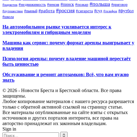
#польша
#недвижимость
#пинск
#пожар
#пенсия
#приговор
#наркотик
#россия
#работа
#суд
#футбол
#сигарета
#путешествие
#пьяный
#телефон
#школа
На автомобильном рынке усиливается интерес к
электромобилям и гибридным моделям
Машина как сервис: почему формат аренды выигрывает у
владения
Психология аренды: почему владение машиной перестаёт
быть ценностью
Обслуживание и ремонт автозамков: Всё, что вам нужно
знать
© 2026 - Новости Бреста и Брестской области. Все права
защищены.
Любое копирование материалов с нашего ресурса разрешается
только с обратной активной ссылкой на страницу статьи.
Все материалы опубликованные на сайте взяты с открытых
источников и других порталов интернета, все права на
авторство принадлежат их законным владельцам.
Sign in