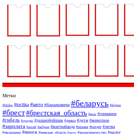
Метки
#беларусь
#авто
#tochka
#барановичи
#blizko
#берёза
#брест
#брестская_область
#германия
#вело
#гибель
#дети
#дальнобойщик
#животное
#деньга
#гродно
#зарплата
#контрабанда
#литва
#кража
#кредит
#китай
#кобрин
#минск
#налог
#мошенничество
#медицина
#минская_область
#мото