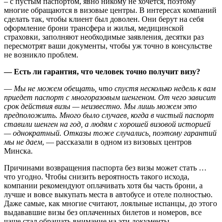
– с пустым паспортом, явно никому не хочется, поэтому
многие обращаются в визовые центры. В интересах компаний
сделать так, чтобы клиент был доволен. Они берут на себя
оформление брони трансфера и жилья, медицинской
страховки, заполняют необходимые заявления, десятки раз
пересмотрят ваши документы, чтобы уж точно в консульстве
не возникло проблем.
— Есть ли гарантия, что человек точно получит визу?
—
Мы не можем обещать, что спустя несколько недель к вам
приедет паспорт с многоразовым шенгеном. От чего зависит
срок действия визы — неизвестно. Мы лишь можем это
предположить. Много было случаев, когда в чистый паспорт
ставили шенген на год, а людям с хорошей визовой историей
— однократный. Отказы тоже случались, поэтому гарантий
мы не даем
, — рассказали в одном из визовых центров
Минска.
Причинами возвращения паспорта без визы может стать …
что угодно. Чтобы снизить вероятность такого исхода,
компании рекомендуют оплачивать хотя бы часть брони, а
лучше и вовсе выкупать места в автобусе и отеле полностью.
Даже самые, как многие считают, лояльные испанцы, до этого
выдававшие визы без оплаченных билетов и номеров, все
чаще стал обращать внимание на эти документы.