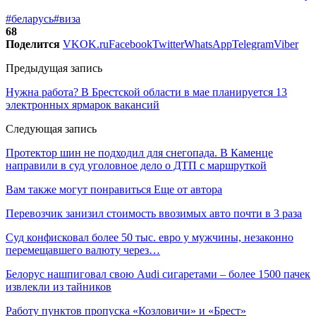
#беларусь
#виза
68
Поделится
VK
OK.ru
Facebook
Twitter
WhatsApp
Telegram
Viber
Предыдущая запись
Нужна работа? В Брестской области в мае планируется 13
электронных ярмарок вакансий
Следующая запись
Протектор шин не подходил для снегопада. В Каменце
направили в суд уголовное дело о ДТП с маршруткой
Вам также могут понравиться
Еще от автора
Перевозчик занизил стоимость ввозимых авто почти в 3 раза
Суд конфисковал более 50 тыс. евро у мужчины, незаконно
перемещавшего валюту через…
Белорус нашпиговал свою Audi сигаретами – более 1500 пачек
извлекли из тайников
Работу пунктов пропуска «Козловичи» и «Брест»