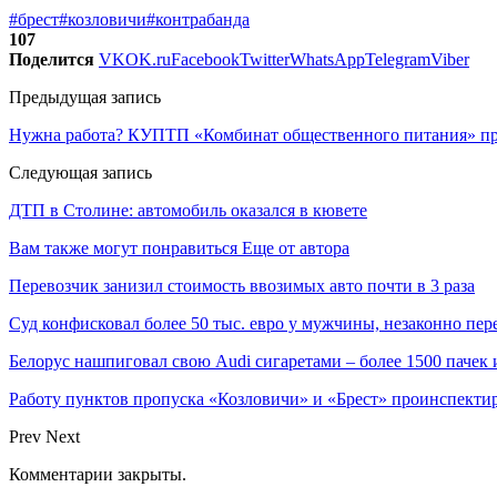
#брест
#козловичи
#контрабанда
107
Поделится
VK
OK.ru
Facebook
Twitter
WhatsApp
Telegram
Viber
Предыдущая запись
Нужна работа? КУПТП «Комбинат общественного питания» пр
Следующая запись
ДТП в Столине: автомобиль оказался в кювете
Вам также могут понравиться
Еще от автора
Перевозчик занизил стоимость ввозимых авто почти в 3 раза
Суд конфисковал более 50 тыс. евро у мужчины, незаконно п
Белорус нашпиговал свою Audi сигаретами – более 1500 пачек 
Работу пунктов пропуска «Козловичи» и «Брест» проинспект
Prev
Next
Комментарии закрыты.