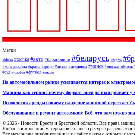
Метки
#беларусь
#бр
#авто
#tochka
#барановичи
#blizko
#берёза
#минск
#контрабанда
#литва
#кража
#кредит
#медицина
#минская_область
#суд
#футбол
#телефон
#школа
На автомобильном рынке усиливается интерес к электром
Машина как сервис: почему формат аренды выигрывает у 
Психология аренды: почему владение машиной перестаёт б
Обслуживание и ремонт автозамков: Всё, что вам нужно зн
© 2026 - Новости Бреста и Брестской области. Все права защи
Любое копирование материалов с нашего ресурса разрешается т
Все материалы опубликованные на сайте взяты с открытых исто