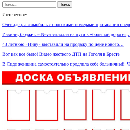
Интересное:
Очевидец: автомобиль с польскими номерами протаранил оче
Извини, бюджет: е-Neva заглохла на пути к «большой дороге»
43-летнюю «Ниву» выставили на продажу по цене нового…
Вот как все было! Видео жесткого ДТП на Гоголя в Бресте
В Лиде женщина самостоятельно продлила себе больничный. 