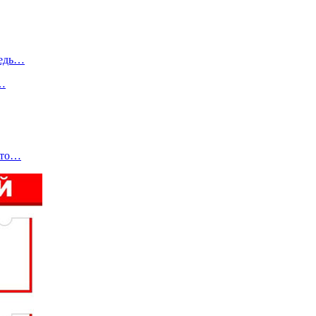
редь…
,…
Что…