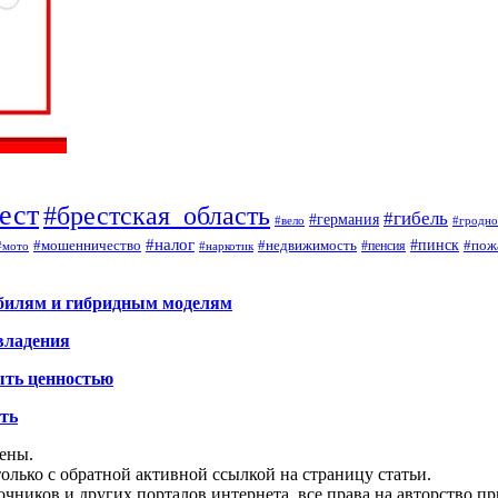
ест
#брестская_область
#гибель
#германия
#вело
#гродно
#налог
#мошенничество
#недвижимость
#пинск
#пож
#пенсия
#наркотик
#мото
обилям и гибридным моделям
владения
ыть ценностью
ать
щены.
олько с обратной активной ссылкой на страницу статьи.
чников и других порталов интернета, все права на авторство п