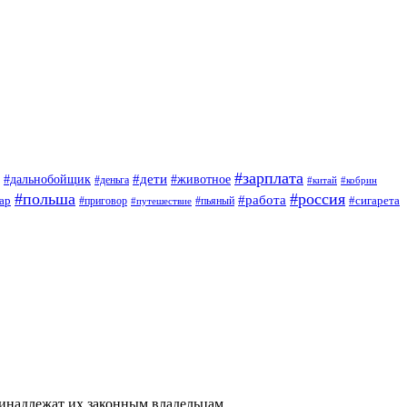
#зарплата
#дети
#дальнобойщик
#животное
#деньга
#китай
#кобрин
#польша
#россия
#работа
ар
#приговор
#сигарета
#путешествие
#пьяный
ринадлежат их законным владельцам.