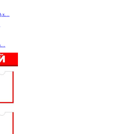
90-х…
…
та…