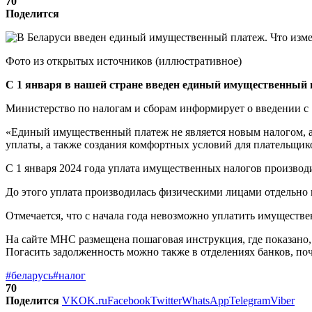
70
Поделится
Фото из открытых источников (иллюстративное)
С 1 января в нашей стране введен единый имущественный пл
Министерство по налогам и сборам информирует о введении с 
«Единый имущественный платеж не является новым налогом, а 
уплаты, а также создания комфортных условий для плательщи
С 1 января 2024 года уплата имущественных налогов произво
До этого уплата производилась физическими лицами отдельно п
Отмечается, что с начала года невозможно уплатить имуществ
На сайте МНС размещена пошаговая инструкция, где показано,
Погасить задолженность можно также в отделениях банков, по
#беларусь
#налог
70
Поделится
VK
OK.ru
Facebook
Twitter
WhatsApp
Telegram
Viber