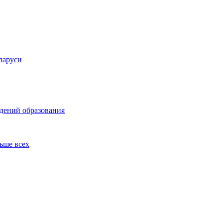
ларуси
ждений образования
льше всех