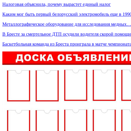
Налоговая объяснила, почему вырастет единый налог
Каким мог быть первый белорусский электромобиль еще в 19
Металлографическое оборудование для исследования медных
В Бресте за смертельное ДТП осудили водителя скорой помощи
Баскетбольная команда из Бреста проиграла в матче чемпиона