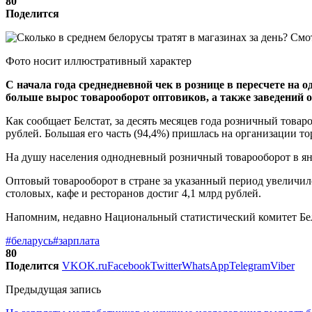
80
Поделится
Фото носит иллюстративный характер
С начала года среднедневной чек в рознице в пересчете на
больше вырос товарооборот оптовиков, а также заведений 
Как сообщает Белстат, за десять месяцев года розничный товар
рублей. Большая его часть (94,4%) пришлась на организации тор
На душу населения однодневный розничный товарооборот в янва
Оптовый товарооборот в стране за указанный период увеличилс
столовых, кафе и ресторанов достиг 4,1 млрд рублей.
Напомним, недавно Национальный статистический комитет Бела
#беларусь
#зарплата
80
Поделится
VK
OK.ru
Facebook
Twitter
WhatsApp
Telegram
Viber
Предыдущая запись