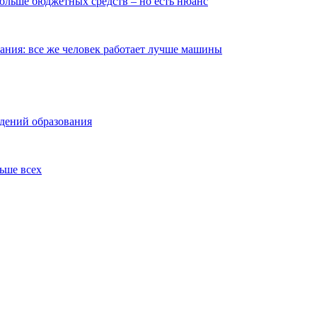
ольше бюджетных средств – но есть нюанс
ания: все же человек работает лучше машины
ждений образования
льше всех