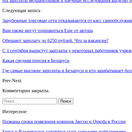
На зарплаты медработников и научные исследования выделят б
Следующая запись
Зарубежные торговые сети отказываются от касс самообслужив
Вам также могут понравиться
Еще от автора
Обещают зарплату до 6250 рублей. Что за вакансия?
С 1 сентября вырастут зарплаты у некоторых работников учре
Какая средняя пенсия в Беларуси
Где самые высокие зарплаты в Беларуси и кто зарабатывает бо
Prev
Next
Комментарии закрыты.
Интересное:
Названы сроки появления новинок Jaecoo и Omoda в России
Брест и Владивосток готовятся стать городами-побратимами