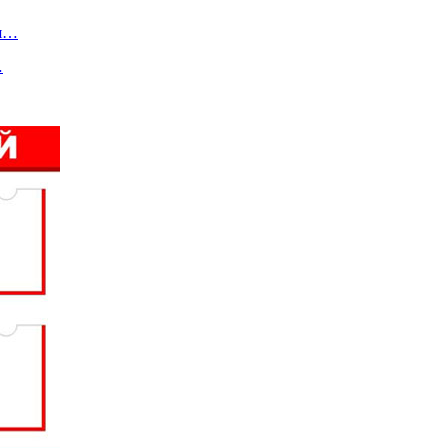
ся…
…