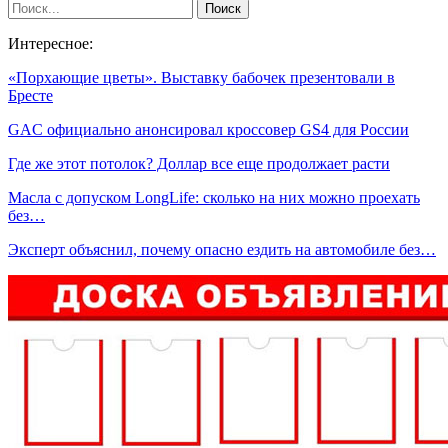
Интересное:
«Порхающие цветы». Выставку бабочек презентовали в
Бресте
GAC официально анонсировал кроссовер GS4 для России
Где же этот потолок? Доллар все еще продолжает расти
Масла с допуском LongLife: сколько на них можно проехать
без…
Эксперт объяснил, почему опасно ездить на автомобиле без…