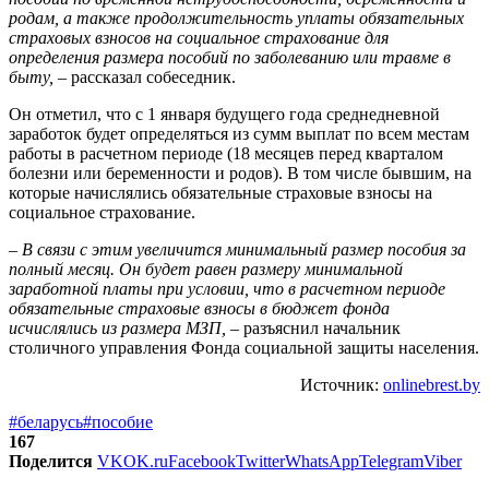
родам, а также продолжительность уплаты обязательных
страховых взносов на социальное страхование для
определения размера пособий по заболеванию или травме в
быту, –
рассказал собеседник.
Он отметил, что с 1 января будущего года среднедневной
заработок будет определяться из сумм выплат по всем местам
работы в расчетном периоде (18 месяцев перед кварталом
болезни или беременности и родов). В том числе бывшим, на
которые начислялись обязательные страховые взносы на
социальное страхование.
– В связи с этим увеличится минимальный размер пособия за
полный месяц. Он будет равен размеру минимальной
заработной платы при условии, что в расчетном периоде
обязательные страховые взносы в бюджет фонда
исчислялись из размера МЗП,
– разъяснил начальник
столичного управления Фонда социальной защиты населения.
Источник:
onlinebrest.by
#беларусь
#пособие
167
Поделится
VK
OK.ru
Facebook
Twitter
WhatsApp
Telegram
Viber