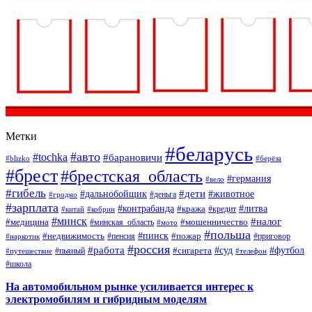
Метки
#беларусь
#авто
#tochka
#барановичи
#blizko
#берёза
#брест
#брестская_область
#германия
#вело
#гибель
#дети
#дальнобойщик
#животное
#деньга
#гродно
#зарплата
#контрабанда
#литва
#кража
#кредит
#китай
#кобрин
#минск
#налог
#мошенничество
#медицина
#минская_область
#мото
#польша
#недвижимость
#пинск
#пожар
#пенсия
#приговор
#наркотик
#россия
#работа
#суд
#футбол
#сигарета
#путешествие
#пьяный
#телефон
#школа
На автомобильном рынке усиливается интерес к
электромобилям и гибридным моделям