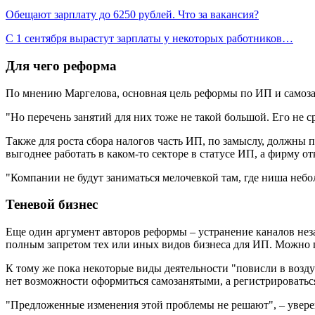
Обещают зарплату до 6250 рублей. Что за вакансия?
С 1 сентября вырастут зарплаты у некоторых работников…
Для чего реформа
По мнению Маргелова, основная цель реформы по ИП и самозан
"Но перечень занятий для них тоже не такой большой. Его не с
Также для роста сбора налогов часть ИП, по замыслу, должны п
выгоднее работать в каком-то секторе в статусе ИП, а фирму о
"Компании не будут заниматься мелочевкой там, где ниша небо
Теневой бизнес
Еще один аргумент авторов реформы – устранение каналов нез
полным запретом тех или иных видов бизнеса для ИП. Можно п
К тому же пока некоторые виды деятельности "повисли в возду
нет возможности оформиться самозанятыми, а регистрироватьс
"Предложенные изменения этой проблемы не решают", – увере