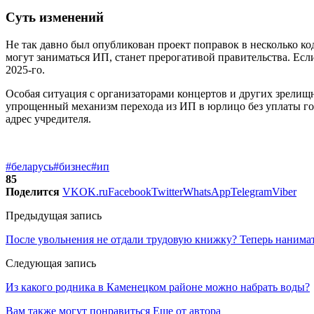
Суть изменений
Не так давно был опубликован проект поправок в несколько ко
могут заниматься ИП, станет прерогативой правительства. Если
2025-го.
Особая ситуация с организаторами концертов и других зрелищн
упрощенный механизм перехода из ИП в юрлицо без уплаты гос
адрес учредителя.
#беларусь
#бизнес
#ип
85
Поделится
VK
OK.ru
Facebook
Twitter
WhatsApp
Telegram
Viber
Предыдущая запись
После увольнения не отдали трудовую книжку? Теперь нанима
Следующая запись
Из какого родника в Каменецком районе можно набрать воды?
Вам также могут понравиться
Еще от автора