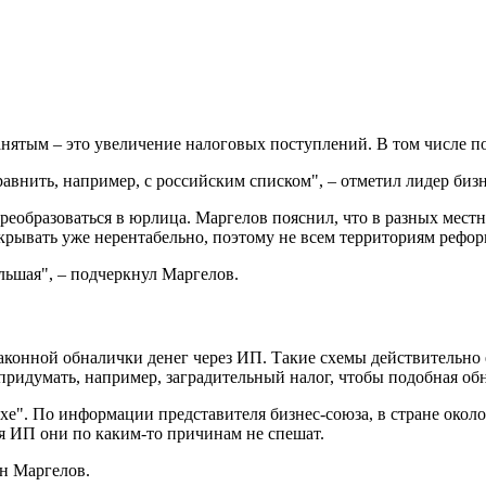
ятым – это увеличение налоговых поступлений. В том числе по
равнить, например, с российским списком", – отметил лидер бизн
реобразоваться в юрлица. Маргелов пояснил, что в разных местн
ткрывать уже нерентабельно, поэтому не всем территориям рефор
льшая", – подчеркнул Маргелов.
аконной обналички денег через ИП. Такие схемы действительно е
ридумать, например, заградительный налог, чтобы подобная об
хе". По информации представителя бизнес-союза, в стране около
я ИП они по каким-то причинам не спешат.
н Маргелов.