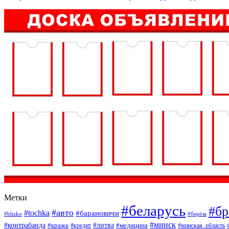
Метки
#беларусь
#бр
#авто
#tochka
#барановичи
#blizko
#берёза
#минск
#контрабанда
#литва
#кража
#кредит
#медицина
#минская_область