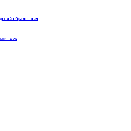
ждений образования
льше всех
2…