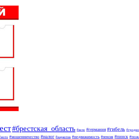
ест
#брестская_область
#гибель
#германия
#вело
#гродно
#налог
#мошенничество
#недвижимость
#пинск
#пож
#пенсия
#наркотик
#мото