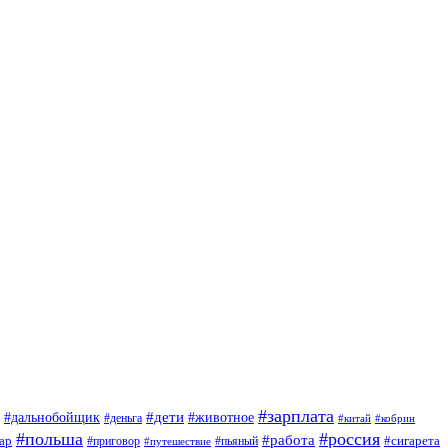
#зарплата
#дети
#дальнобойщик
#животное
#деньга
#китай
#кобрин
#польша
#россия
#работа
ар
#приговор
#сигарета
#путешествие
#пьяный