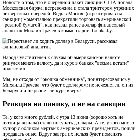
Новость о том, что в очередной пакет санкций США попала
Московская биржа, встревожила и стала триггером утренних
четверговых очередей. Ведь в Москве (отреагировав на
санкции) моментально прекратили торговать американской
"резаной бумагой", как назвал ранее доллар финансовый
аналитик Михаил Грачев в комментарии Tochka.by.
Народ чувствителен к слухам об американской валюте –
ринулся менять валюту, да и курс в банках "весьма кстати"
подскочил.
Мы, не отходя от "окошка обменника", поинтересовались у
Михаила Грачева, что будет с долларом: не исчезнет ли он из
Беларуси и не рванет ли курс вверх?
Реакция на панику, а не на санкции
Те, у кого много рублей, с утра 13 июня (хорошо хоть не
пятница выпала) стали покупать доллары. А те, у кого много
купюр с обликом мертвых американских президентов, пошли
продавать оные. Вдруг завтра их нельзя будет поменять
официально?