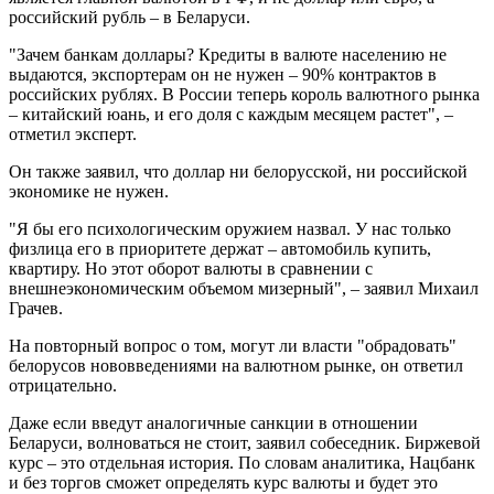
российский рубль – в Беларуси.
"Зачем банкам доллары? Кредиты в валюте населению не
выдаются, экспортерам он не нужен – 90% контрактов в
российских рублях. В России теперь король валютного рынка
– китайский юань, и его доля с каждым месяцем растет", –
отметил эксперт.
Он также заявил, что доллар ни белорусской, ни российской
экономике не нужен.
"Я бы его психологическим оружием назвал. У нас только
физлица его в приоритете держат – автомобиль купить,
квартиру. Но этот оборот валюты в сравнении с
внешнеэкономическим объемом мизерный", – заявил Михаил
Грачев.
На повторный вопрос о том, могут ли власти "обрадовать"
белорусов нововведениями на валютном рынке, он ответил
отрицательно.
Даже если введут аналогичные санкции в отношении
Беларуси, волноваться не стоит, заявил собеседник. Биржевой
курс – это отдельная история. По словам аналитика, Нацбанк
и без торгов сможет определять курс валюты и будет это