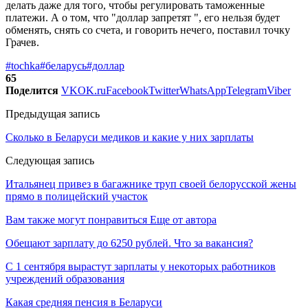
делать даже для того, чтобы регулировать таможенные
платежи. А о том, что "доллар запретят ", его нельзя будет
обменять, снять со счета, и говорить нечего, поставил точку
Грачев.
#tochka
#беларусь
#доллар
65
Поделится
VK
OK.ru
Facebook
Twitter
WhatsApp
Telegram
Viber
Предыдущая запись
Сколько в Беларуси медиков и какие у них зарплаты
Следующая запись
Итальянец привез в багажнике труп своей белорусской жены
прямо в полицейский участок
Вам также могут понравиться
Еще от автора
Обещают зарплату до 6250 рублей. Что за вакансия?
С 1 сентября вырастут зарплаты у некоторых работников
учреждений образования
Какая средняя пенсия в Беларуси