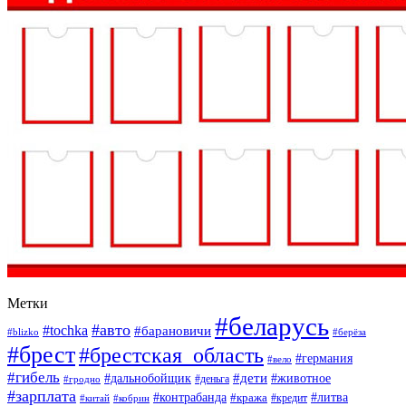
Метки
#беларусь
#авто
#tochka
#барановичи
#blizko
#берёза
#брест
#брестская_область
#германия
#вело
#гибель
#дети
#дальнобойщик
#животное
#деньга
#гродно
#зарплата
#контрабанда
#литва
#кража
#кредит
#китай
#кобрин