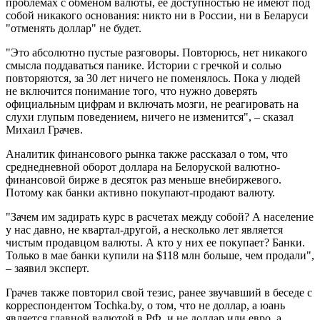
проблемах с обменом валюты, ее доступностью не имеют под
собой никакого основания: никто ни в России, ни в Беларуси
"отменять доллар" не будет.
"Это абсолютно пустые разговоры. Повторюсь, нет никакого
смысла поддаваться панике. Истории с гречкой и солью
повторяются, за 30 лет ничего не поменялось. Пока у людей
не включится понимание того, что нужно доверять
официальным цифрам и включать мозги, не реагировать на
слухи глупым поведением, ничего не изменится", – сказал
Михаил Грачев.
Аналитик финансового рынка также рассказал о том, что
среднедневной оборот доллара на Белоруской валютно-
финансовой бирже в десяток раз меньше внебиржевого.
Потому как банки активно покупают-продают валюту.
"Зачем им задирать курс в расчетах между собой? А население
у нас давно, не квартал-другой, а несколько лет является
чистым продавцом валюты. А кто у них ее покупает? Банки.
Только в мае банки купили на $118 млн больше, чем продали",
– заявил эксперт.
Грачев также повторил свой тезис, ранее звучавший в беседе с
корреспондентом Tochka.by, о том, что не доллар, а юань
является главной валютой в РФ, и не доллар или евро, а