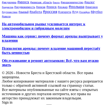
#минск
#налог
#мошенничество
#медицина
#минская_область
#мото
#польша
#недвижимость
#пинск
#пожар
#пенсия
#приговор
#наркотик
#россия
#работа
#суд
#футбол
#сигарета
#путешествие
#пьяный
#телефон
#школа
На автомобильном рынке усиливается интерес к
электромобилям и гибридным моделям
Машина как сервис: почему формат аренды выигрывает у
владения
Психология аренды: почему владение машиной перестаёт
быть ценностью
Обслуживание и ремонт автозамков: Всё, что вам нужно
знать
© 2026 - Новости Бреста и Брестской области. Все права
защищены.
Любое копирование материалов с нашего ресурса разрешается
только с обратной активной ссылкой на страницу статьи.
Все материалы опубликованные на сайте взяты с открытых
источников и других порталов интернета, все права на
авторство принадлежат их законным владельцам.
Sign in