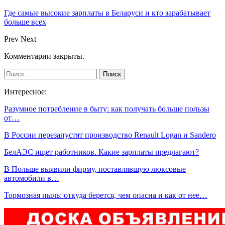
Где самые высокие зарплаты в Беларуси и кто зарабатывает
больше всех
Prev
Next
Комментарии закрыты.
Интересное:
Разумное потребление в быту: как получать больше пользы
от…
В России перезапустят производство Renault Logan и Sandero
БелАЭС ищет работников. Какие зарплаты предлагают?
В Польше выявили фирму, поставлявшую люксовые
автомобили в…
Тормозная пыль: откуда берется, чем опасна и как от нее…