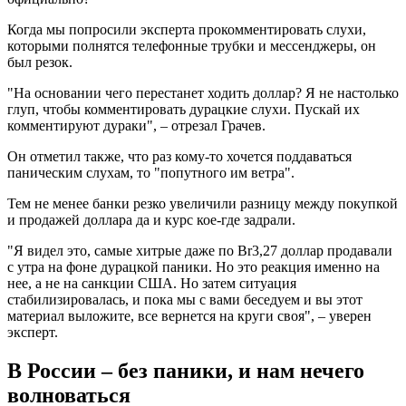
Когда мы попросили эксперта прокомментировать слухи,
которыми полнятся телефонные трубки и мессенджеры, он
был резок.
"На основании чего перестанет ходить доллар? Я не настолько
глуп, чтобы комментировать дурацкие слухи. Пускай их
комментируют дураки", – отрезал Грачев.
Он отметил также, что раз кому-то хочется поддаваться
паническим слухам, то "попутного им ветра".
Тем не менее банки резко увеличили разницу между покупкой
и продажей доллара да и курс кое-где задрали.
"Я видел это, самые хитрые даже по Br3,27 доллар продавали
с утра на фоне дурацкой паники. Но это реакция именно на
нее, а не на санкции США. Но затем ситуация
стабилизировалась, и пока мы с вами беседуем и вы этот
материал выложите, все вернется на круги своя", – уверен
эксперт.
В России – без паники, и нам нечего
волноваться