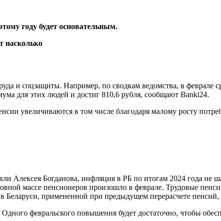
этому году будет основательным.
уда и соцзащиты. Например, по сводкам ведомства, в феврале с
ма для этих людей и достиг 810,6 рубля, сообщают Banki24.
нсии увеличиваются в том числе благодаря малому росту потреб
и Алексея Богданова, инфляция в РБ по итогам 2024 года не ша
овной массе пенсионеров произошло в феврале. Трудовые пенси
в в Беларуси, примененной при предыдущем перерасчете пенсий,
. Одного февральского повышения будет достаточно, чтобы обес