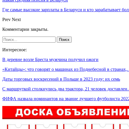
Где самые высокие зарплаты в Беларуси и кто зарабатывает бо
Prev
Next
Комментарии закрыты.
Интересное:
В деревне возле Бреста мужчина получил ожоги
«Китайцы»: что говорят о машинах из Поднебесной в странах
Даты торговых воскресений в Польше в 2023 году: их семь
С маршруткой столкнулись два трактора, 21 человек доставле
ФИФА назвала номинантов на звание лучшего футболиста 20