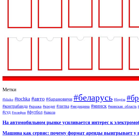
Метки
#беларусь
#бр
#авто
#tochka
#барановичи
#blizko
#берёза
#минск
#контрабанда
#литва
#кража
#кредит
#медицина
#минская_область
#суд
#футбол
#телефон
#школа
На автомобильном рынке усиливается интерес к электром
Машина как сервис: почему формат аренды выигрывает у 