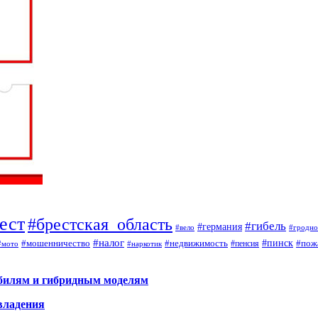
ест
#брестская_область
#гибель
#германия
#вело
#гродно
#налог
#мошенничество
#недвижимость
#пинск
#пож
#пенсия
#наркотик
#мото
обилям и гибридным моделям
владения