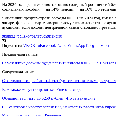
На 2024 год правительство заложило солидный рост пенсий бел
социальных пособий — на 14%, пенсий — на 16%. Об этом еще
Чиновники предусмотрели расходы ФСЗН на 2024 год, имея в в
январе, феврале и марте завершились успехом депозитные ау
аукционы, если доходы центральной казны стабильно превышаю
#banki24
#blizko
#беларусь
#пенсия
73
Поделится
VK
OK.ru
Facebook
Twitter
WhatsApp
Telegram
Viber
Предыдущая запись
Самозанятые должны будут платить взносы в ФЗСН с 1 октябр
Следующая запись
С завтрашнего дня Санкт-Петербург станет платным для турис
Вам также могут понравиться
Еще от автора
Обещают зарплату до 6250 рублей. Что за вакансия?
С 1 сентября вырастут зарплаты у некоторых работников учре
Какая средняя пенсия в Беларуси