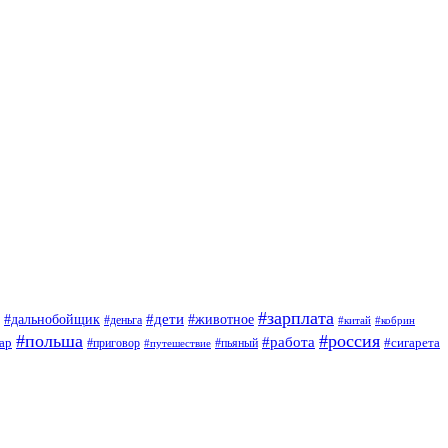
#зарплата
#дети
#дальнобойщик
#животное
#деньга
#китай
#кобрин
#польша
#россия
#работа
ар
#приговор
#сигарета
#путешествие
#пьяный