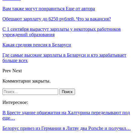
Вам также могут понравиться
Еще от автора
Обещают зарплату до 6250 рублей. Что за вакансия?
С 1 сентября вырастут зарплаты у некоторых работников
учреждений образования
Какая средняя пенсия в Беларуси
Где самые высокие зарплаты в Беларуси и кто зарабатывает
больше всех
Prev
Next
Комментарии закрыты.
Интересное:
В Бресте здание общежития на Халтурина переделывают под
еще…
Белорус привез из Германии в Литву два Porsche и получил…