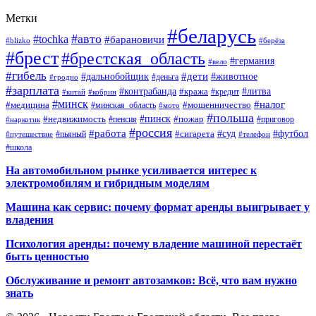
Метки
#беларусь
#авто
#tochka
#барановичи
#blizko
#берёза
#брест
#брестская_область
#германия
#вело
#гибель
#дети
#дальнобойщик
#животное
#деньга
#гродно
#зарплата
#контрабанда
#литва
#кража
#кредит
#китай
#кобрин
#минск
#налог
#мошенничество
#медицина
#минская_область
#мото
#польша
#недвижимость
#пинск
#пожар
#пенсия
#приговор
#наркотик
#россия
#работа
#суд
#футбол
#сигарета
#путешествие
#пьяный
#телефон
#школа
На автомобильном рынке усиливается интерес к
электромобилям и гибридным моделям
Машина как сервис: почему формат аренды выигрывает у
владения
Психология аренды: почему владение машиной перестаёт
быть ценностью
Обслуживание и ремонт автозамков: Всё, что вам нужно
знать