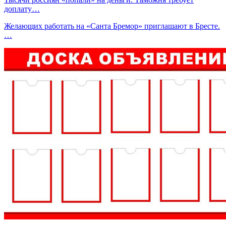
доплату…
Желающих работать на «Санта Бремор» приглашают в Бресте.
…