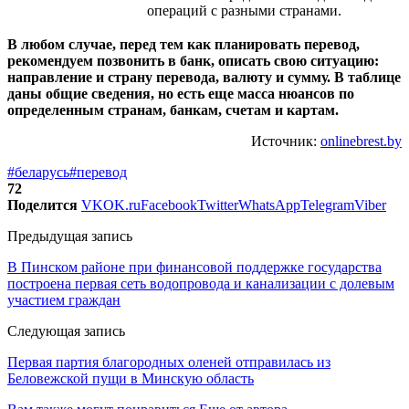
операций с разными странами.
В любом случае, перед тем как планировать перевод,
рекомендуем позвонить в банк, описать свою ситуацию:
направление и страну перевода, валюту и сумму. В таблице
даны общие сведения, но есть еще масса нюансов по
определенным странам, банкам, счетам и картам.
Источник:
onlinebrest.by
#беларусь
#перевод
72
Поделится
VK
OK.ru
Facebook
Twitter
WhatsApp
Telegram
Viber
Предыдущая запись
В Пинском районе при финансовой поддержке государства
построена первая сеть водопровода и канализации с долевым
участием граждан
Следующая запись
Первая партия благородных оленей отправилась из
Беловежской пущи в Минскую область