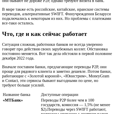
они бывают не дороже P2P, однако требуют визита в банк.
В мире также есть российские, китайские, иранские системы
переводов, альтернативные SWIFT. Финучреждения Беларуси
подключались к некоторым из них. Но проблемы с платежами
все-таки остались.
Что, где и как сейчас работает
Ситуация сложная, работники банков не всегда уверенно
говорят про действия своих зарубежных коллег. Обстановка
постоянно меняется. Вот так дела обстояли в первой половине
декабря 2022 года.
Вначале поставим банки, предлагающие переводы P2P, они
проще для рядового клиента и заметно дешевле. Потом банки,
работающие с «Золотой короной», «Юнистрим», MoneyGram
и Contact, эти сервисы бывают выгодными по цене, но
требуют больше усилий.
Название банка
Доступные операции
«МТБанк»
Переводы P2P более чем в 100
государств, комиссия — 1,5% (не менее
$2).Переводы через SWIFT работают,
возможны операции с десятком валют,