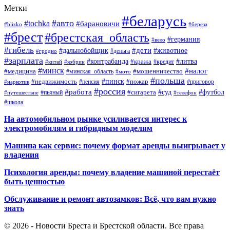
Метки
#беларусь
#авто
#tochka
#барановичи
#blizko
#берёза
#брест
#брестская_область
#германия
#вело
#гибель
#дети
#дальнобойщик
#животное
#деньга
#гродно
#зарплата
#контрабанда
#литва
#кража
#кредит
#китай
#кобрин
#минск
#налог
#мошенничество
#медицина
#минская_область
#мото
#польша
#недвижимость
#пинск
#пожар
#пенсия
#приговор
#наркотик
#россия
#работа
#суд
#футбол
#сигарета
#путешествие
#пьяный
#телефон
#школа
На автомобильном рынке усиливается интерес к
электромобилям и гибридным моделям
Машина как сервис: почему формат аренды выигрывает у
владения
Психология аренды: почему владение машиной перестаёт
быть ценностью
Обслуживание и ремонт автозамков: Всё, что вам нужно
знать
© 2026 - Новости Бреста и Брестской области. Все права