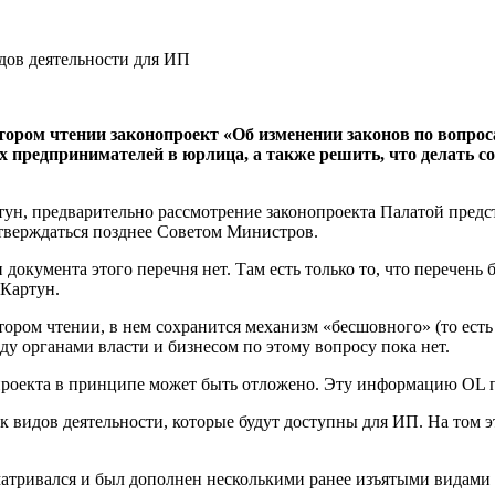
втором чтении законопроект «Об изменении законов по вопр
 предпринимателей в юрлица, а также решить, что делать со
н, предварительно рассмотрение законопроекта Палатой предст
утверждаться позднее Советом Министров.
 документа этого перечня нет. Там есть только то, что перечен
Картун.
втором чтении, в нем сохранится механизм «бесшовного» (то ес
ду органами власти и бизнесом по этому вопросу пока нет.
проекта в принципе может быть отложено. Эту информацию OL п
к видов деятельности, которые будут доступны для ИП. На том 
есматривался и был дополнен несколькими ранее изъятыми видами