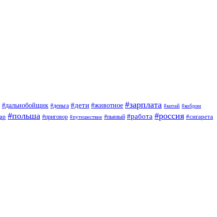
#зарплата
#дети
#дальнобойщик
#животное
#деньга
#китай
#кобрин
#польша
#россия
#работа
ар
#приговор
#сигарета
#путешествие
#пьяный