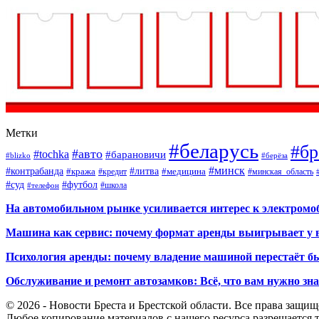
Метки
#беларусь
#бр
#авто
#tochka
#барановичи
#blizko
#берёза
#минск
#контрабанда
#литва
#кража
#кредит
#медицина
#минская_область
#суд
#футбол
#телефон
#школа
На автомобильном рынке усиливается интерес к электром
Машина как сервис: почему формат аренды выигрывает у 
Психология аренды: почему владение машиной перестаёт б
Обслуживание и ремонт автозамков: Всё, что вам нужно зн
© 2026 - Новости Бреста и Брестской области. Все права защи
Любое копирование материалов с нашего ресурса разрешается т