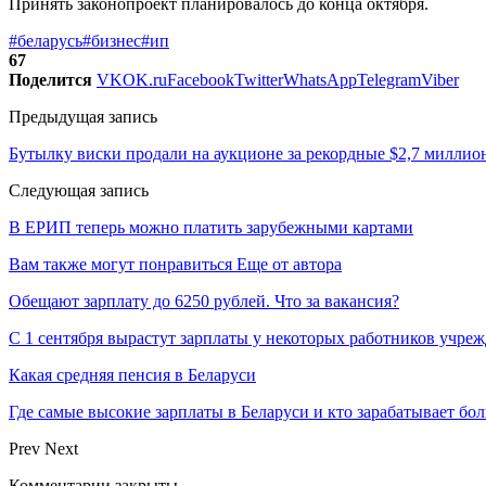
Принять законопроект планировалось до конца октября.
#беларусь
#бизнес
#ип
67
Поделится
VK
OK.ru
Facebook
Twitter
WhatsApp
Telegram
Viber
Предыдущая запись
Бутылку виски продали на аукционе за рекордные $2,7 миллио
Следующая запись
В ЕРИП теперь можно платить зарубежными картами
Вам также могут понравиться
Еще от автора
Обещают зарплату до 6250 рублей. Что за вакансия?
С 1 сентября вырастут зарплаты у некоторых работников учре
Какая средняя пенсия в Беларуси
Где самые высокие зарплаты в Беларуси и кто зарабатывает бо
Prev
Next
Комментарии закрыты.