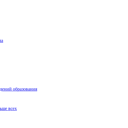
на
ждений образования
льше всех