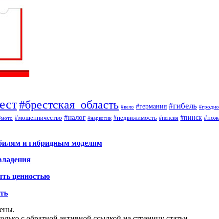
ест
#брестская_область
#гибель
#германия
#вело
#гродно
#налог
#мошенничество
#недвижимость
#пинск
#пож
#пенсия
#наркотик
#мото
обилям и гибридным моделям
владения
ыть ценностью
ать
щены.
олько с обратной активной ссылкой на страницу статьи.