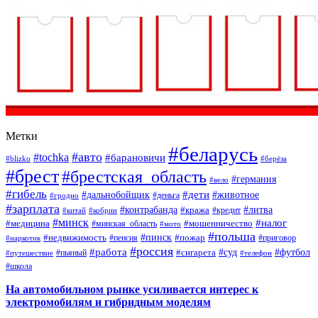
Метки
#беларусь
#авто
#tochka
#барановичи
#blizko
#берёза
#брест
#брестская_область
#германия
#вело
#гибель
#дети
#дальнобойщик
#животное
#деньга
#гродно
#зарплата
#контрабанда
#литва
#кража
#кредит
#китай
#кобрин
#минск
#налог
#мошенничество
#медицина
#минская_область
#мото
#польша
#недвижимость
#пинск
#пожар
#пенсия
#приговор
#наркотик
#россия
#работа
#суд
#футбол
#сигарета
#путешествие
#пьяный
#телефон
#школа
На автомобильном рынке усиливается интерес к
электромобилям и гибридным моделям