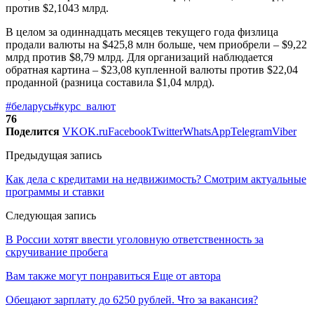
против $2,1043 млрд.
В целом за одиннадцать месяцев текущего года физлица
продали валюты на $425,8 млн больше, чем приобрели – $9,22
млрд против $8,79 млрд. Для организаций наблюдается
обратная картина – $23,08 купленной валюты против $22,04
проданной (разница составила $1,04 млрд).
#беларусь
#курс_валют
76
Поделится
VK
OK.ru
Facebook
Twitter
WhatsApp
Telegram
Viber
Предыдущая запись
Как дела с кредитами на недвижимость? Смотрим актуальные
программы и ставки
Следующая запись
В России хотят ввести уголовную ответственность за
скручивание пробега
Вам также могут понравиться
Еще от автора
Обещают зарплату до 6250 рублей. Что за вакансия?