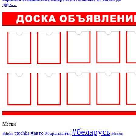
двух…
Метки
#беларусь
#авто
#tochka
#барановичи
#blizko
#берёза