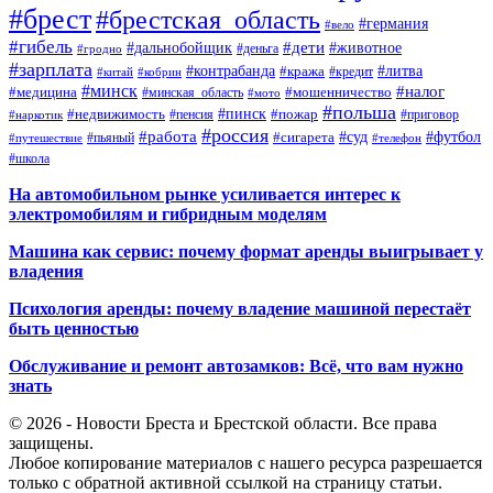
#брест
#брестская_область
#германия
#вело
#гибель
#дети
#дальнобойщик
#животное
#деньга
#гродно
#зарплата
#контрабанда
#литва
#кража
#кредит
#китай
#кобрин
#минск
#налог
#мошенничество
#медицина
#минская_область
#мото
#польша
#недвижимость
#пинск
#пожар
#пенсия
#приговор
#наркотик
#россия
#работа
#суд
#футбол
#сигарета
#путешествие
#пьяный
#телефон
#школа
На автомобильном рынке усиливается интерес к
электромобилям и гибридным моделям
Машина как сервис: почему формат аренды выигрывает у
владения
Психология аренды: почему владение машиной перестаёт
быть ценностью
Обслуживание и ремонт автозамков: Всё, что вам нужно
знать
© 2026 - Новости Бреста и Брестской области. Все права
защищены.
Любое копирование материалов с нашего ресурса разрешается
только с обратной активной ссылкой на страницу статьи.