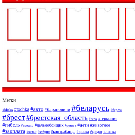
Метки
#беларусь
#авто
#tochka
#барановичи
#blizko
#берёза
#брест
#брестская_область
#германия
#вело
#гибель
#дети
#дальнобойщик
#животное
#деньга
#гродно
#зарплата
#контрабанда
#литва
#кража
#кредит
#китай
#кобрин