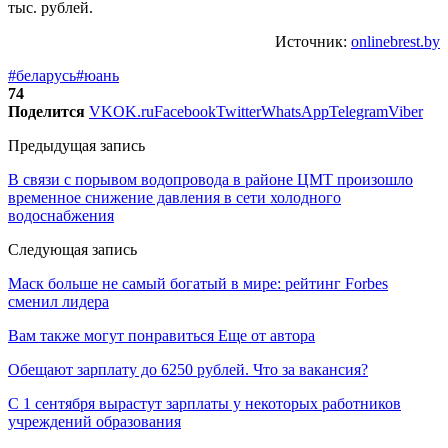
тыс. рублей.
Источник:
onlinebrest.by
#беларусь
#юань
74
Поделится
VK
OK.ru
Facebook
Twitter
WhatsApp
Telegram
Viber
Предыдущая запись
В связи с порывом водопровода в районе ЦМТ произошло
временное снижение давления в сети холодного
водоснабжения
Следующая запись
Маск больше не самый богатый в мире: рейтинг Forbes
сменил лидера
Вам также могут понравиться
Еще от автора
Обещают зарплату до 6250 рублей. Что за вакансия?
С 1 сентября вырастут зарплаты у некоторых работников
учреждений образования