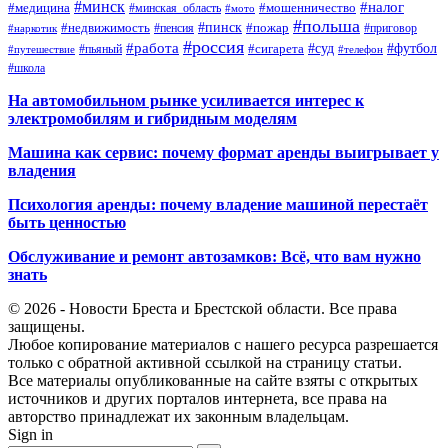
#минск
#налог
#мошенничество
#медицина
#минская_область
#мото
#польша
#недвижимость
#пинск
#пожар
#пенсия
#приговор
#наркотик
#россия
#работа
#суд
#футбол
#сигарета
#путешествие
#пьяный
#телефон
#школа
На автомобильном рынке усиливается интерес к
электромобилям и гибридным моделям
Машина как сервис: почему формат аренды выигрывает у
владения
Психология аренды: почему владение машиной перестаёт
быть ценностью
Обслуживание и ремонт автозамков: Всё, что вам нужно
знать
© 2026 - Новости Бреста и Брестской области. Все права
защищены.
Любое копирование материалов с нашего ресурса разрешается
только с обратной активной ссылкой на страницу статьи.
Все материалы опубликованные на сайте взяты с открытых
источников и других порталов интернета, все права на
авторство принадлежат их законным владельцам.
Sign in