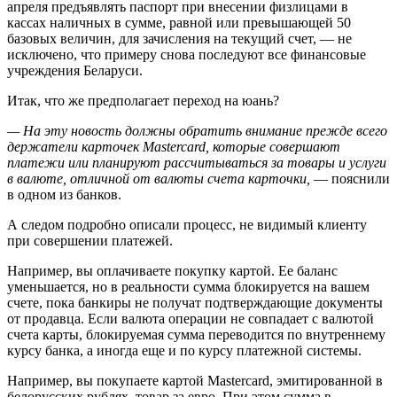
апреля предъявлять паспорт при внесении физлицами в
кассах наличных в сумме, равной или превышающей 50
базовых величин, для зачисления на текущий счет, — не
исключено, что примеру снова последуют все финансовые
учреждения Беларуси.
Итак, что же предполагает переход на юань?
— На эту новость должны обратить внимание прежде всего
держатели карточек Mastercard, которые совершают
платежи или планируют рассчитываться за товары и услуги
в валюте, отличной от валюты счета карточки,
— пояснили
в одном из банков.
А следом подробно описали процесс, не видимый клиенту
при совершении платежей.
Например, вы оплачиваете покупку картой. Ее баланс
уменьшается, но в реальности сумма блокируется на вашем
счете, пока банкиры не получат подтверждающие документы
от продавца. Если валюта операции не совпадает с валютой
счета карты, блокируемая сумма переводится по внутреннему
курсу банка, а иногда еще и по курсу платежной системы.
Например, вы покупаете картой Mastercard, эмитированной в
белорусских рублях, товар за евро. При этом сумма в