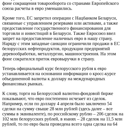
фоне сокращения товарооборота со странами Европейского
союза расчеты в евро уменьшились.
Кроме того, ЕС запретил операции с Нацбанком Беларуси,
связанные с управлением резервами или активами, а также
предоставление государственного финансирования для
торговли и инвестиций в Беларуси. Также Евросоюз ввел
запрет на предоставление наличных евро в нашу страну.
Наряду с этим западные санкции ограничили продажи в ЕС
белорусских нефтепродуктов, продукции предприятий
деревообработки, металлургии, машиностроения. На этом
фоне сократился приток евровыручки в страну.
Теперь официальный курс белорусского рубля к евро
устанавливается на основании информации о кросс-курсе
объединенной валюты к доллару на международных
финансовых рынках.
К слову, торги на Белорусской валютно-фондовой бирже
показывают, что евро постепенно исчезает из сделок.
Например, если по доллару 4 апреля было заключено 54
сделки на сумму свыше 28 млн рублей (здесь далее – все
суммы в эквиваленте), по российскому рублю – 206 сделок на
102 млн белорусских рублей, в юанях – 28 сделок на 11,5 млн
рублей, то по евро была проведена всего одна сделка на 64