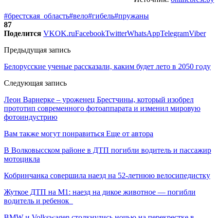
#брестская_область
#вело
#гибель
#пружаны
87
Поделится
VK
OK.ru
Facebook
Twitter
WhatsApp
Telegram
Viber
Предыдущая запись
Белорусские ученые рассказали, каким будет лето в 2050 году
Следующая запись
Леон Варнерке – уроженец Брестчины, который изобрел
прототип современного фотоаппарата и изменил мировую
фотоиндустрию
Вам также могут понравиться
Еще от автора
В Волковысском районе в ДТП погибли водитель и пассажир
мотоцикла
Кобринчанка совершила наезд на 52-летнюю велосипедистку
Жуткое ДТП на М1: наезд на дикое животное — погибли
водитель и ребенок
BMW и Volkswagen столкнулись ночью на перекрестке в