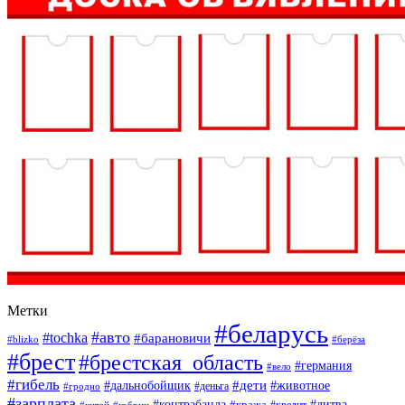
Метки
#беларусь
#авто
#tochka
#барановичи
#blizko
#берёза
#брест
#брестская_область
#германия
#вело
#гибель
#дети
#дальнобойщик
#животное
#деньга
#гродно
#зарплата
#контрабанда
#литва
#кража
#кредит
#китай
#кобрин