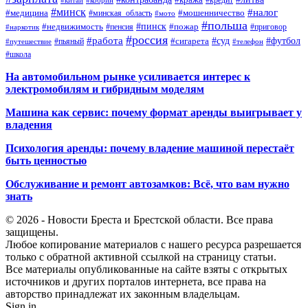
#минск
#налог
#мошенничество
#медицина
#минская_область
#мото
#польша
#недвижимость
#пинск
#пожар
#пенсия
#приговор
#наркотик
#россия
#работа
#суд
#футбол
#сигарета
#путешествие
#пьяный
#телефон
#школа
На автомобильном рынке усиливается интерес к
электромобилям и гибридным моделям
Машина как сервис: почему формат аренды выигрывает у
владения
Психология аренды: почему владение машиной перестаёт
быть ценностью
Обслуживание и ремонт автозамков: Всё, что вам нужно
знать
© 2026 - Новости Бреста и Брестской области. Все права
защищены.
Любое копирование материалов с нашего ресурса разрешается
только с обратной активной ссылкой на страницу статьи.
Все материалы опубликованные на сайте взяты с открытых
источников и других порталов интернета, все права на
авторство принадлежат их законным владельцам.
Sign in