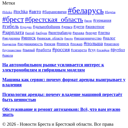
Метки
#беларусь
#авто
#tochka
#барановичи
#blizko
#берёза
#брест
#брестская_область
#германия
#вело
#гибель
#дети
#дальнобойщик
#животное
#деньга
#гродно
#зарплата
#контрабанда
#литва
#кража
#кредит
#китай
#кобрин
#минск
#налог
#мошенничество
#медицина
#минская_область
#мото
#польша
#недвижимость
#пинск
#пожар
#пенсия
#приговор
#наркотик
#россия
#работа
#суд
#футбол
#сигарета
#путешествие
#пьяный
#телефон
#школа
На автомобильном рынке усиливается интерес к
электромобилям и гибридным моделям
Машина как сервис: почему формат аренды выигрывает у
владения
Психология аренды: почему владение машиной перестаёт
быть ценностью
Обслуживание и ремонт автозамков: Всё, что вам нужно
знать
© 2026 - Новости Бреста и Брестской области. Все права