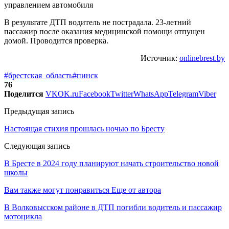
В результате ДТП водитель не пострадала. 23-летний
пассажир после оказания медицинской помощи отпущен
домой. Проводится проверка.
Источник:
onlinebrest.by
#брестская_область
#пинск
76
Поделится
VK
OK.ru
Facebook
Twitter
WhatsApp
Telegram
Viber
Предыдущая запись
Настоящая стихия прошлась ночью по Бресту
Следующая запись
В Бресте в 2024 году планируют начать строительство новой
школы
Вам также могут понравиться
Еще от автора
В Волковысском районе в ДТП погибли водитель и пассажир
мотоцикла