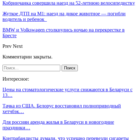
Кобринчанка совершила наезд на 52-летнюю велосипедистку
Жуткое ДТП на М1: наезд на дикое животное — погибли
водитель и ребенок
BMW и Volkswagen столкнулись ночью на перекрестке в
Бресте
Prev
Next
Комментарии закрыты.
Интересное:
Цены на стоматологические услуги снижаются в Беларуси с
13…
Тачка из США. Белорус восстановил полноприводный
хетчбэк…
Для россиян аренда жилья в Беларуси в новогодние
праздники…
Контрабандисты думали, что успешно перевезли сигареты