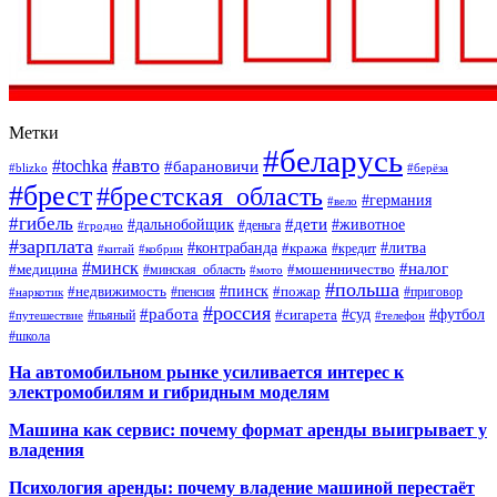
Метки
#беларусь
#авто
#tochka
#барановичи
#blizko
#берёза
#брест
#брестская_область
#германия
#вело
#гибель
#дети
#дальнобойщик
#животное
#деньга
#гродно
#зарплата
#контрабанда
#литва
#кража
#кредит
#китай
#кобрин
#минск
#налог
#мошенничество
#медицина
#минская_область
#мото
#польша
#недвижимость
#пинск
#пожар
#пенсия
#приговор
#наркотик
#россия
#работа
#суд
#футбол
#сигарета
#путешествие
#пьяный
#телефон
#школа
На автомобильном рынке усиливается интерес к
электромобилям и гибридным моделям
Машина как сервис: почему формат аренды выигрывает у
владения
Психология аренды: почему владение машиной перестаёт