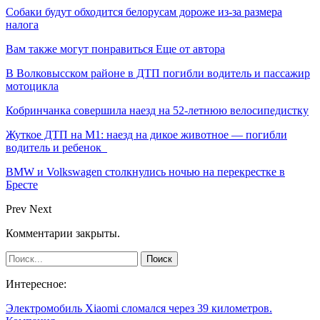
Собаки будут обходится белорусам дороже из-за размера
налога
Вам также могут понравиться
Еще от автора
В Волковысском районе в ДТП погибли водитель и пассажир
мотоцикла
Кобринчанка совершила наезд на 52-летнюю велосипедистку
Жуткое ДТП на М1: наезд на дикое животное — погибли
водитель и ребенок
BMW и Volkswagen столкнулись ночью на перекрестке в
Бресте
Prev
Next
Комментарии закрыты.
Интересное:
Электромобиль Xiaomi сломался через 39 километров.