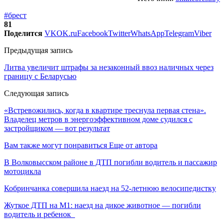
#брест
81
Поделится
VK
OK.ru
Facebook
Twitter
WhatsApp
Telegram
Viber
Предыдущая запись
Литва увеличит штрафы за незаконный ввоз наличных через
границу с Беларусью
Следующая запись
«Встревожились, когда в квартире треснула первая стена».
Владелец метров в энергоэффективном доме судился с
застройщиком — вот результат
Вам также могут понравиться
Еще от автора
В Волковысском районе в ДТП погибли водитель и пассажир
мотоцикла
Кобринчанка совершила наезд на 52-летнюю велосипедистку
Жуткое ДТП на М1: наезд на дикое животное — погибли
водитель и ребенок