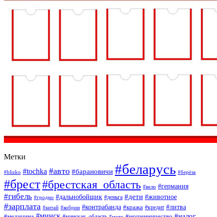
Метки
#беларусь
#авто
#tochka
#барановичи
#blizko
#берёза
#брест
#брестская_область
#германия
#вело
#гибель
#дети
#дальнобойщик
#животное
#деньга
#гродно
#зарплата
#контрабанда
#литва
#кража
#кредит
#китай
#кобрин
#минск
#налог
#мошенничество
#медицина
#минская_область
#мото