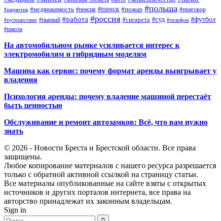
#польша
#недвижимость
#пинск
#пожар
#пенсия
#приговор
#наркотик
#россия
#работа
#суд
#футбол
#сигарета
#путешествие
#пьяный
#телефон
#школа
На автомобильном рынке усиливается интерес к
электромобилям и гибридным моделям
Машина как сервис: почему формат аренды выигрывает у
владения
Психология аренды: почему владение машиной перестаёт
быть ценностью
Обслуживание и ремонт автозамков: Всё, что вам нужно
знать
© 2026 - Новости Бреста и Брестской области. Все права
защищены.
Любое копирование материалов с нашего ресурса разрешается
только с обратной активной ссылкой на страницу статьи.
Все материалы опубликованные на сайте взяты с открытых
источников и других порталов интернета, все права на
авторство принадлежат их законным владельцам.
Sign in