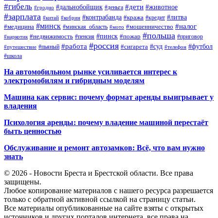
#гибель
#дети
#дальнобойщик
#животное
#деньга
#гродно
#зарплата
#контрабанда
#литва
#кража
#кредит
#китай
#кобрин
#минск
#налог
#мошенничество
#медицина
#минская_область
#мото
#польша
#недвижимость
#пинск
#пожар
#пенсия
#приговор
#наркотик
#россия
#работа
#суд
#футбол
#сигарета
#путешествие
#пьяный
#телефон
#школа
На автомобильном рынке усиливается интерес к
электромобилям и гибридным моделям
Машина как сервис: почему формат аренды выигрывает у
владения
Психология аренды: почему владение машиной перестаёт
быть ценностью
Обслуживание и ремонт автозамков: Всё, что вам нужно
знать
© 2026 - Новости Бреста и Брестской области. Все права
защищены.
Любое копирование материалов с нашего ресурса разрешается
только с обратной активной ссылкой на страницу статьи.
Все материалы опубликованные на сайте взяты с открытых
источников и других порталов интернета, все права на