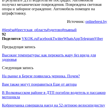
В результате ДТП водитель не пострадал. Автомобиль
получил механические повреждения. Повреждена световая
опора и заборное ограждение. Автомобиль помещен на
штрафстоянку.
Источник:
onlinebrest.by
#берёза
#брестская_область
#здитово
#пьяный
92
Поделится
VK
OK.ru
Facebook
Twitter
WhatsApp
Telegram
Viber
Предыдущая запись
Высокие температуры: как пережить жару без вреда для
здоровья
Следующая запись
На рынке в Березе появилась черника. Почем?
Вам также могут понравиться
Еще от автора
В Волковысском районе в ДТП погибли водитель и пассажир
мотоцикла
Кобринчанка совершила наезд на 52-летнюю велосипедистку