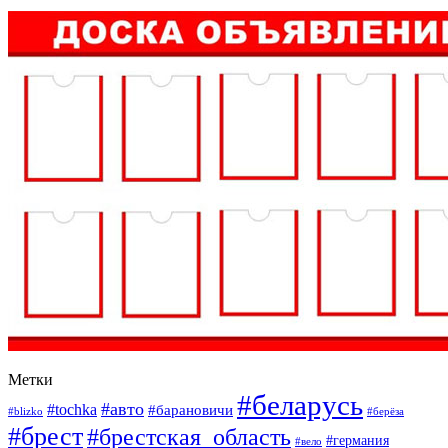
Метки
#беларусь
#авто
#tochka
#барановичи
#blizko
#берёза
#брест
#брестская_область
#германия
#вело