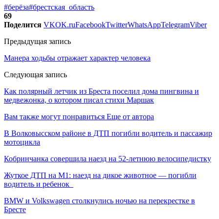
#берёза
#брестская_область
69
Поделится
VK
OK.ru
Facebook
Twitter
WhatsApp
Telegram
Viber
Предыдущая запись
Манера ходьбы отражает характер человека
Следующая запись
Как полярный летчик из Бреста поселил дома пингвина и
медвежонка, о котором писал стихи Маршак
Вам также могут понравиться
Еще от автора
В Волковысском районе в ДТП погибли водитель и пассажир
мотоцикла
Кобринчанка совершила наезд на 52-летнюю велосипедистку
Жуткое ДТП на М1: наезд на дикое животное — погибли
водитель и ребенок
BMW и Volkswagen столкнулись ночью на перекрестке в
Бресте