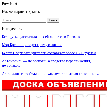
Prev
Next
Комментарии закрыты.
Интересное:
Белоруска рассказала, как ей живется в Ереване
Мэр Бреста проведет прямую линию
Белстат: зарплата учителей составляет более 1500 рублей
Автомобиль — не роскошь, а средство передвижения,
но только…
Адреналин и возбуждение: как звук двигателя влияет на …