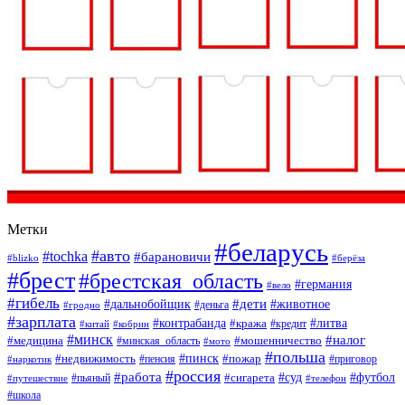
Метки
#беларусь
#авто
#tochka
#барановичи
#blizko
#берёза
#брест
#брестская_область
#германия
#вело
#гибель
#дети
#дальнобойщик
#животное
#деньга
#гродно
#зарплата
#контрабанда
#литва
#кража
#кредит
#китай
#кобрин
#минск
#налог
#мошенничество
#медицина
#минская_область
#мото
#польша
#недвижимость
#пинск
#пожар
#пенсия
#приговор
#наркотик
#россия
#работа
#суд
#футбол
#сигарета
#путешествие
#пьяный
#телефон
#школа