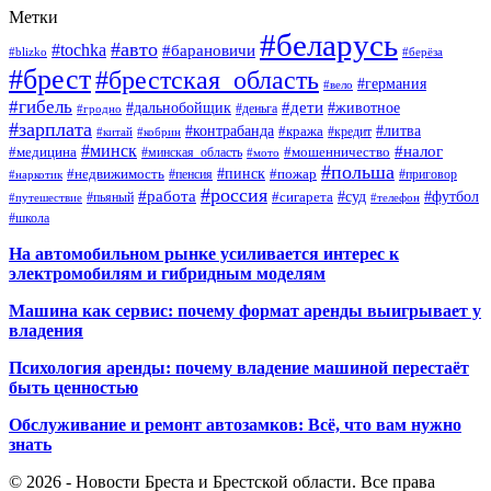
Метки
#беларусь
#авто
#tochka
#барановичи
#blizko
#берёза
#брест
#брестская_область
#германия
#вело
#гибель
#дети
#дальнобойщик
#животное
#деньга
#гродно
#зарплата
#контрабанда
#литва
#кража
#кредит
#китай
#кобрин
#минск
#налог
#мошенничество
#медицина
#минская_область
#мото
#польша
#недвижимость
#пинск
#пожар
#пенсия
#приговор
#наркотик
#россия
#работа
#суд
#футбол
#сигарета
#путешествие
#пьяный
#телефон
#школа
На автомобильном рынке усиливается интерес к
электромобилям и гибридным моделям
Машина как сервис: почему формат аренды выигрывает у
владения
Психология аренды: почему владение машиной перестаёт
быть ценностью
Обслуживание и ремонт автозамков: Всё, что вам нужно
знать
© 2026 - Новости Бреста и Брестской области. Все права