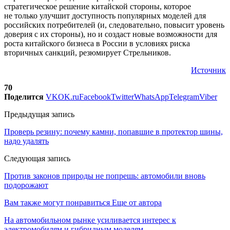
стратегическое решение китайской стороны, которое
не только улучшит доступность популярных моделей для
российских потребителей (и, следовательно, повысит уровень
доверия с их стороны), но и создаст новые возможности для
роста китайского бизнеса в России в условиях риска
вторичных санкций, резюмирует Стрельников.
Источник
70
Поделится
VK
OK.ru
Facebook
Twitter
WhatsApp
Telegram
Viber
Предыдущая запись
Проверь резину: почему камни, попавшие в протектор шины,
надо удалять
Следующая запись
Против законов природы не попрешь: автомобили вновь
подорожают
Вам также могут понравиться
Еще от автора
На автомобильном рынке усиливается интерес к
электромобилям и гибридным моделям