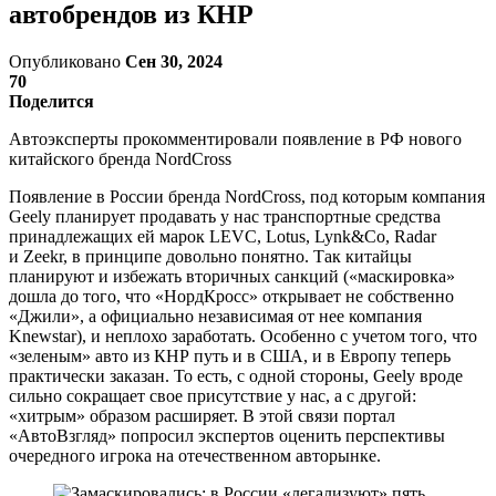
автобрендов из КНР
Опубликовано
Сен 30, 2024
70
Поделится
Автоэксперты прокомментировали появление в РФ нового
китайского бренда NordCross
Появление в России бренда NordCross, под которым компания
Geely планирует продавать у нас транспортные средства
принадлежащих ей марок LEVC, Lotus, Lynk&Co, Radar
и Zeekr, в принципе довольно понятно. Так китайцы
планируют и избежать вторичных санкций («маскировка»
дошла до того, что «НордКросс» открывает не собственно
«Джили», а официально независимая от нее компания
Knewstar), и неплохо заработать. Особенно с учетом того, что
«зеленым» авто из КНР путь и в США, и в Европу теперь
практически заказан. То есть, с одной стороны, Geely вроде
сильно сокращает свое присутствие у нас, а с другой:
«хитрым» образом расширяет. В этой связи портал
«АвтоВзгляд» попросил экспертов оценить перспективы
очередного игрока на отечественном авторынке.