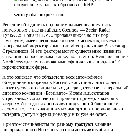
Фото globallookpress.com
Решение объединить под одним наименованием пять
популярных у нас китайских брендов — Zeekr, Radar,
Lynk&Co, Lotus и LEVC, продававшихся до сих пор
в «серую», имеет несколько ключевых аспектов, отмечает
генеральный директор компании «Рустрансчина» Александр
Стрельников. И эти факторы могут существенно изменить
ситуацию на российском рынке, полагает он. Ведь появление
NordCross сделает возможными официальные продажи ТС
перечисленных фирм.,
А это означает, что обладатели всех автомобилей
объединенного бренда в России смогут получать полный
спектр услуг от официальных дилеров, отмечает генеральный
директор компании «БериАвто» Ислам Альсултанов.
Стрельников соглашается и приводит пример: владельцы
«серых» Zeekr до сих пор живут под угрозой блокировки
своих авто, а с началом прямых импортных поставок риска
потерять доступ к функционалу у них уже не будет.
При этом специалисты по-разному трактуют влияние
новорожденного NordCross на стоимость автомобилей.