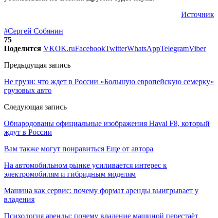
Источник
#Сергей Собянин
75
Поделится
VK
OK.ru
Facebook
Twitter
WhatsApp
Telegram
Viber
Предыдущая запись
Не грузи: что ждет в России «Большую европейскую семерку»
грузовых авто
Следующая запись
Обнародованы официальные изображения Haval F8, который
ждут в России
Вам также могут понравиться
Еще от автора
На автомобильном рынке усиливается интерес к
электромобилям и гибридным моделям
Машина как сервис: почему формат аренды выигрывает у
владения
Психология аренды: почему владение машиной перестаёт