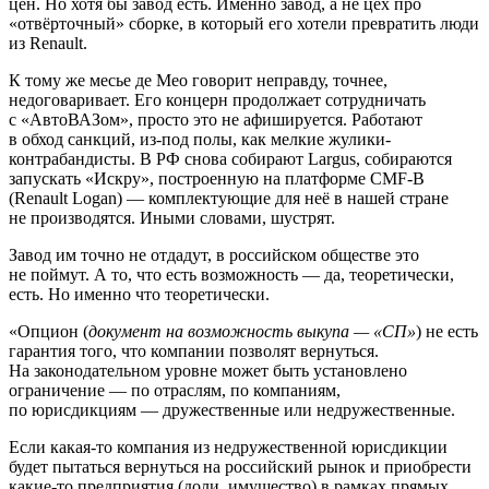
цен. Но хотя бы завод есть. Именно завод, а не цех про
«отвёрточный» сборке, в который его хотели превратить люди
из Renault.
К тому же месье де Мео говорит неправду, точнее,
недоговаривает. Его концерн продолжает сотрудничать
с «АвтоВАЗом», просто это не афишируется. Работают
в обход санкций, из-под полы, как мелкие жулики-
контрабандисты. В РФ снова собирают Largus, собираются
запускать «Искру», построенную на платформе CMF-B
(Renault Logan) — комплектующие для неё в нашей стране
не производятся. Иными словами, шустрят.
Завод им точно не отдадут, в российском обществе это
не поймут. А то, что есть возможность — да, теоретически,
есть. Но именно что теоретически.
«Опцион (
документ на возможность выкупа — «СП»
) не есть
гарантия того, что компании позволят вернуться.
На законодательном уровне может быть установлено
ограничение — по отраслям, по компаниям,
по юрисдикциям — дружественные или недружественные.
Если какая-то компания из недружественной юрисдикции
будет пытаться вернуться на российский рынок и приобрести
какие-то предприятия (доли, имущество) в рамках прямых