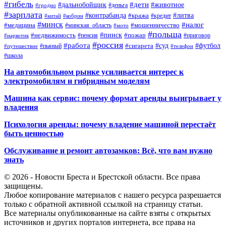
#гибель
#дети
#дальнобойщик
#животное
#деньга
#гродно
#зарплата
#контрабанда
#литва
#кража
#кредит
#китай
#кобрин
#минск
#налог
#мошенничество
#медицина
#минская_область
#мото
#польша
#недвижимость
#пинск
#пожар
#пенсия
#приговор
#наркотик
#россия
#работа
#суд
#футбол
#сигарета
#путешествие
#пьяный
#телефон
#школа
На автомобильном рынке усиливается интерес к
электромобилям и гибридным моделям
Машина как сервис: почему формат аренды выигрывает у
владения
Психология аренды: почему владение машиной перестаёт
быть ценностью
Обслуживание и ремонт автозамков: Всё, что вам нужно
знать
© 2026 - Новости Бреста и Брестской области. Все права
защищены.
Любое копирование материалов с нашего ресурса разрешается
только с обратной активной ссылкой на страницу статьи.
Все материалы опубликованные на сайте взяты с открытых
источников и других порталов интернета, все права на