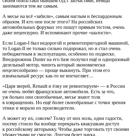
своим опять-таки бывшим ОД с запчастями, немцы
занимаются тем же самым.
А месье на всё «забили», самым наглым и беспардонным
образом. И кто они после этого? На российских
автомобильных форумах это пишут прямым тестом, очень
даже нецензурно. И вспоминают прочие «шалости».
Если Logan-I был недорогой и ремонтопригодной машиной,
то Logan-II не только сильно подорожал, но и стал очень
небюджетным в эксплуатации, особенно по подвеске.
Внедорожник Duster на его базе получил ещё и одноразовый
дизельный мотор, чинить который экономически
нецелесообразно — проще выкинуть. При этом его
изначальный ресурс как-то не впечатляет…
«Царя зверей, Renault и ёлку не ремонтируем» — в России
не очень любят французские автомобили. Есть за что,
уж больно они своеобычные, месье знают толк
в извращениях. Но ещё более своеобразные с точки зрения
этики и морали их производители.
А может ну их, совсем? Толку от них ноль, одни гадости,
посему стоило бы вообще перекрыть квакушкам доступ
к российскому авторынку. Чтобы даже торговать тут своими
убожествами не смогли. Другим будет наука.