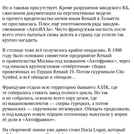
Но и таковая присутствует. Кроме разрушения заводского КБ,
сжиганием документации на перспективные модели
и прочего вредительства ничем иным Renault в Тольятти
не прославилась. Плюс ещё уничтожением ряда заводов-
смежников «АвтоВАЗа». Чисто французская наглость после
всего этого пытаться снова залезть в страну, где успели так
крупно нагадить.
В столице тоже всё получилось крайне некрасиво. В 1998
году было основано совместное предприятие Renault
и правительства Москвы под названием «Автофрамос», через
год началась крупноузловая «отвёрточная» сборка
привезённых из Турции Renault 19. Потом скурчивали Clio
Symbol, и всё обещали и обещали…
Французам отдали всю территорию бывшего АЗЛК, где
те собирались ставить завод полного цикла. Но так
и не собрались, освоили всего пару цехов, где
из машинокомплектов — сперва турецких, а потом
румынских — скручивали легковушки. Обещать продолжали,
и под каждую новую порцию потихоньку выкупали у мэрии
её доли в «Автофрамосе».
На сборочной линии уже давно стоял Dacia Logan, который