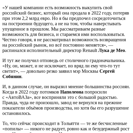
«У нашей компании есть возможность выкупить свой
российский бизнес, который она продала в 2022 году, потеряв
при этом 2,2 млрд евро. Но я бы предпочел сосредоточиться
на построении будущего, а не на том, чтобы наверстывать
упущенное в прошлом. Мы рассматриваем разные
возможность для бизнеса, и стараемся ими воспользоваться.
Честно говоря, я не рассматривал возможность возвращения
на российский рынок, но всё постоянно меняется», —
распинался исполнительный директор Renault
Лука де Мео
.
И тут же получил отповедь от столичного градоначальника.
«Ну, он, может, и не исключает, но вряд ли ему что-то тут
светит», — довольно резко заявил мэр Москвы
Сергей
Собянин
.
И, в данном случае, он выразил мнение большинства россиян.
Когда в 2022 году потомков
Наполеона
попросили
с «АвтоВАЗа», все восприняли это с большой радостью.
Правда, чуда не произошло, завод не вернулся на прежние
показатели объёмов производства, но хотя бы его разрушение
остановилось.
То, что сейчас происходит в Тольятти — те же бесчисленные
«попилы» — никого не радует, ровно как и безудержный рост