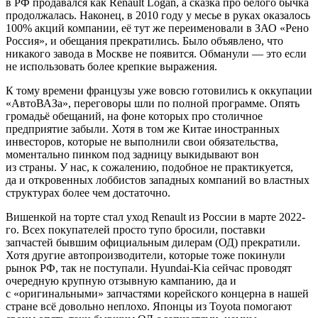
в РФ продавался как Renault Logan, а сказка про белого бычка
продолжалась. Наконец, в 2010 году у месье в руках оказалось
100% акций компании, её тут же переименовали в ЗАО «Рено
Россия», и обещания прекратились. Было объявлено, что
никакого завода в Москве не появится. Обманули — это если
не использовать более крепкие выражения.
К тому времени французы уже вовсю готовились к оккупации
«АвтоВАЗа», переговоры шли по полной программе. Опять
громадьё обещаний, на фоне которых про столичное
предприятие забыли. Хотя в том же Китае иностранных
инвесторов, которые не выполнили свои обязательства,
моментально пинком под задницу выкидывают вон
из страны. У нас, к сожалению, подобное не практикуется,
да и откровенных лоббистов западных компаний во властных
структурах более чем достаточно.
Вишенкой на торте стал уход Renault из России в марте 2022-
го. Всех покупателей просто тупо бросили, поставки
запчастей бывшим официальным дилерам (ОД) прекратили.
Хотя другие автопроизводители, которые тоже покинули
рынок РФ, так не поступали. Hyundai-Kia сейчас проводят
очередную крупную отзывную кампанию, да и
с «оригинальными» запчастями корейского концерна в нашей
стране всё довольно неплохо. Японцы из Toyota помогают