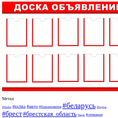
Метки
#беларусь
#авто
#tochka
#барановичи
#blizko
#берёза
#брест
#брестская_область
#германия
#вело