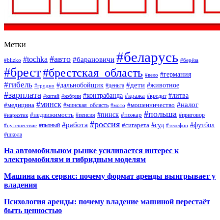
Метки
#беларусь
#авто
#tochka
#барановичи
#blizko
#берёза
#брест
#брестская_область
#германия
#вело
#гибель
#дети
#дальнобойщик
#животное
#деньга
#гродно
#зарплата
#контрабанда
#литва
#кража
#кредит
#китай
#кобрин
#минск
#налог
#мошенничество
#медицина
#минская_область
#мото
#польша
#недвижимость
#пинск
#пожар
#пенсия
#приговор
#наркотик
#россия
#работа
#суд
#футбол
#сигарета
#путешествие
#пьяный
#телефон
#школа
На автомобильном рынке усиливается интерес к
электромобилям и гибридным моделям
Машина как сервис: почему формат аренды выигрывает у
владения
Психология аренды: почему владение машиной перестаёт
быть ценностью