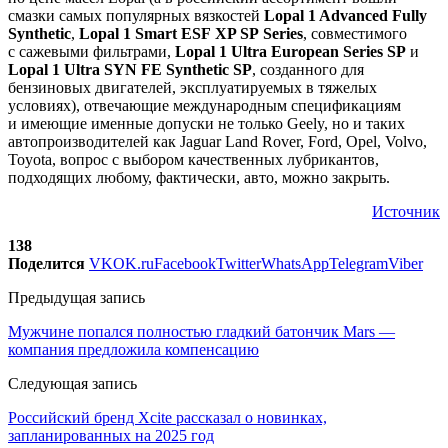
смазки самых популярных вязкостей
Lopal 1 Advanced Fully
Synthetic
,
Lopal 1 Smart ESF XP SP Series
, совместимого
с сажевыми фильтрами,
Lopal 1 Ultra European Series SP
и
Lopal 1 Ultra SYN FE Synthetic SP
, созданного для
бензиновых двигателей, эксплуатируемых в тяжелых
условиях), отвечающие международным спецификациям
и имеющие именные допуски не только Geely, но и таких
автопроизводителей как Jaguar Land Rover, Ford, Opel, Volvo,
Toyota, вопрос с выбором качественных лубрикантов,
подходящих любому, фактически, авто, можно закрыть.
Источник
138
Поделится
VK
OK.ru
Facebook
Twitter
WhatsApp
Telegram
Viber
Предыдущая запись
Мужчине попался полностью гладкий батончик Mars —
компания предложила компенсацию
Следующая запись
Российский бренд Xcite рассказал о новинках,
запланированных на 2025 год