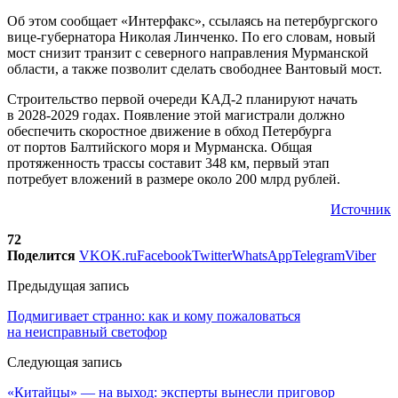
Об этом сообщает «Интерфакс», ссылаясь на петербургского
вице-губернатора Николая Линченко. По его словам, новый
мост снизит транзит с северного направления Мурманской
области, а также позволит сделать свободнее Вантовый мост.
Строительство первой очереди КАД-2 планируют начать
в 2028-2029 годах. Появление этой магистрали должно
обеспечить скоростное движение в обход Петербурга
от портов Балтийского моря и Мурманска. Общая
протяженность трассы составит 348 км, первый этап
потребует вложений в размере около 200 млрд рублей.
Источник
72
Поделится
VK
OK.ru
Facebook
Twitter
WhatsApp
Telegram
Viber
Предыдущая запись
Подмигивает странно: как и кому пожаловаться
на неисправный светофор
Следующая запись
«Китайцы» — на выход: эксперты вынесли приговор