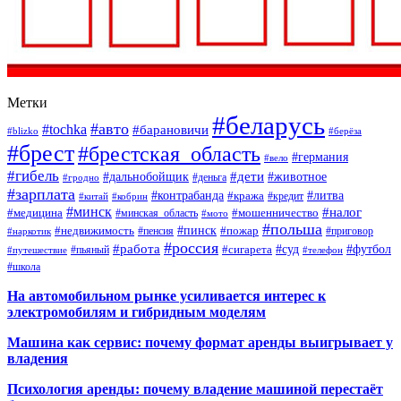
Метки
#беларусь
#авто
#tochka
#барановичи
#blizko
#берёза
#брест
#брестская_область
#германия
#вело
#гибель
#дети
#дальнобойщик
#животное
#деньга
#гродно
#зарплата
#контрабанда
#литва
#кража
#кредит
#китай
#кобрин
#минск
#налог
#мошенничество
#медицина
#минская_область
#мото
#польша
#недвижимость
#пинск
#пожар
#пенсия
#приговор
#наркотик
#россия
#работа
#суд
#футбол
#сигарета
#путешествие
#пьяный
#телефон
#школа
На автомобильном рынке усиливается интерес к
электромобилям и гибридным моделям
Машина как сервис: почему формат аренды выигрывает у
владения
Психология аренды: почему владение машиной перестаёт