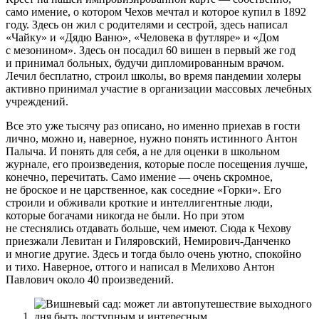
само имение, о котором Чехов мечтал и которое купил в 1892
году. Здесь он жил с родителями и сестрой, здесь написал
«Чайку» и «Дядю Ваню», «Человека в футляре» и «Дом
с мезонином». Здесь он посадил 60 вишен в первый же год
и принимал больных, будучи дипломированным врачом.
Лечил бесплатно, строил школы, во время пандемии холеры
активно принимал участие в организации массовых лечебных
учреждений.
Все это уже тысячу раз описано, но именно приехав в гости
лично, можно и, наверное, нужно понять истинного Антон
Палыча. И понять для себя, а не для оценки в школьном
журнале, его произведения, которые после посещения лучше,
конечно, перечитать. Само имение — очень скромное,
не броское и не царственное, как соседние «Горки». Его
строили и обживали кроткие и интеллигентные люди,
которые богачами никогда не были. Но при этом
не стеснялись отдавать больше, чем имеют. Сюда к Чехову
приезжали Левитан и Гиляровский, Немирович-Данченко
и многие другие. Здесь и тогда было очень уютно, спокойно
и тихо. Наверное, оттого и написал в Мелихово Антон
Павлович около 40 произведений.