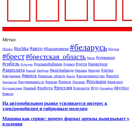
Метки
#беларусь
#авто
#tochka
#барановичи
#blizko
#берёза
#брест
#брестская_область
#германия
#вело
#гибель
#дети
#дальнобойщик
#животное
#деньга
#гродно
#зарплата
#контрабанда
#литва
#кража
#кредит
#китай
#кобрин
#минск
#налог
#мошенничество
#медицина
#минская_область
#мото
#польша
#недвижимость
#пинск
#пожар
#пенсия
#приговор
#наркотик
#россия
#работа
#суд
#футбол
#сигарета
#путешествие
#пьяный
#телефон
#школа
На автомобильном рынке усиливается интерес к
электромобилям и гибридным моделям
Машина как сервис: почему формат аренды выигрывает у
владения