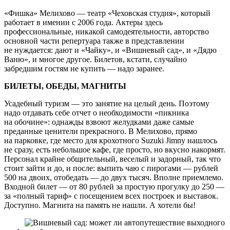
«Фишка» Мелихово — театр «Чеховская студия», который
работает в имении с 2006 года. Актеры здесь
профессиональные, никакой самодеятельности, авторство
основной части репертуара также в представлении
не нуждается: дают и «Чайку», и «Вишневый сад», и «Дядю
Ваню», и многое другое. Билетов, кстати, случайно
забредшим гостям не купить — надо заранее.
БИЛЕТЫ, ОБЕДЫ, МАГНИТЫ
Усадебный туризм — это занятие на целый день. Поэтому
надо отдавать себе отчет о необходимости «пикника
на обочине»: однажды взвоют желудками даже самые
преданные ценители прекрасного. В Мелихово, прямо
на парковке, где место для крохотного Suzuki Jimny нашлось
не сразу, есть небольшое кафе, где просто, но вкусно накормят.
Персонал крайне общительный, веселый и задорный, так что
стоит зайти и до, и после: выпить чаю с пирогами — рублей
500 на двоих, отобедать — до двух тысяч. Вполне приемлемо.
Входной билет — от 80 рублей за простую прогулку до 250 —
за «полный тариф» с посещением всех построек и выставок.
Доступно. Магнита на память не нашли. А хотели бы!