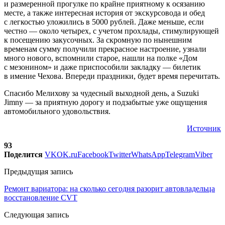
и размеренной прогулке по крайне приятному к осязанию
месте, а также интересная история от экскурсовода и обед
с легкостью уложились в 5000 рублей. Даже меньше, если
честно — около четырех, с учетом прохлады, стимулирующей
к посещению закусочных. За скромную по нынешним
временам сумму получили прекрасное настроение, узнали
много нового, вспомнили старое, нашли на полке «Дом
с мезонином» и даже приспособили закладку — билетик
в имение Чехова. Впереди праздники, будет время перечитать.
Спасибо Мелихову за чудесный выходной день, а Suzuki
Jimny — за приятную дорогу и подзабытые уже ощущения
автомобильного удовольствия.
Источник
93
Поделится
VK
OK.ru
Facebook
Twitter
WhatsApp
Telegram
Viber
Предыдущая запись
Ремонт вариатора: на сколько сегодня разорит автовладельца
восстановление CVT
Следующая запись