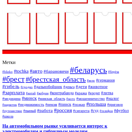
Метки
#беларусь
#авто
#tochka
#барановичи
#blizko
#берёза
#брест
#брестская_область
#германия
#вело
#гибель
#дети
#дальнобойщик
#животное
#деньга
#гродно
#зарплата
#контрабанда
#литва
#кража
#кредит
#китай
#кобрин
#минск
#налог
#мошенничество
#медицина
#минская_область
#мото
#польша
#недвижимость
#пинск
#пожар
#пенсия
#приговор
#наркотик
#россия
#работа
#суд
#футбол
#сигарета
#путешествие
#пьяный
#телефон
#школа
На автомобильном рынке усиливается интерес к
электромобилям и гибридным моделям