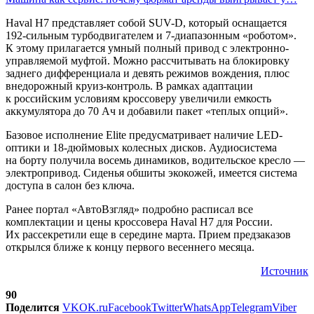
Haval H7 представляет собой SUV-D, который оснащается
192-сильным турбодвигателем и 7-диапазонным «роботом».
К этому прилагается умный полный привод с электронно-
управляемой муфтой. Можно рассчитывать на блокировку
заднего дифференциала и девять режимов вождения, плюс
внедорожный круиз-контроль. В рамках адаптации
к российским условиям кроссоверу увеличили емкость
аккумулятора до 70 Ач и добавили пакет «теплых опций».
Базовое исполнение Elite предусматривает наличие LED-
оптики и 18-дюймовых колесных дисков. Аудиосистема
на борту получила восемь динамиков, водительское кресло —
электропривод. Сиденья обшиты экокожей, имеется система
доступа в салон без ключа.
Ранее портал «АвтоВзгляд» подробно расписал все
комплектации и цены кроссовера Haval H7 для России.
Их рассекретили еще в середине марта. Прием предзаказов
открылся ближе к концу первого весеннего месяца.
Источник
90
Поделится
VK
OK.ru
Facebook
Twitter
WhatsApp
Telegram
Viber