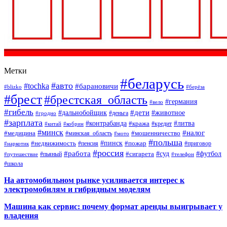
Метки
#беларусь
#авто
#tochka
#барановичи
#blizko
#берёза
#брест
#брестская_область
#германия
#вело
#гибель
#дети
#дальнобойщик
#животное
#деньга
#гродно
#зарплата
#контрабанда
#литва
#кража
#кредит
#китай
#кобрин
#минск
#налог
#мошенничество
#медицина
#минская_область
#мото
#польша
#недвижимость
#пинск
#пожар
#пенсия
#приговор
#наркотик
#россия
#работа
#суд
#футбол
#сигарета
#путешествие
#пьяный
#телефон
#школа
На автомобильном рынке усиливается интерес к
электромобилям и гибридным моделям
Машина как сервис: почему формат аренды выигрывает у
владения