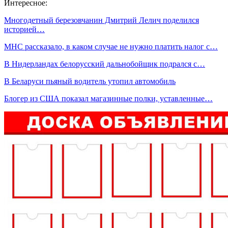
Интересное:
Многодетный березовчанин Дмитрий Лелич поделился
историей…
МНС рассказало, в каком случае не нужно платить налог с…
В Нидерландах белорусский дальнобойщик подрался с…
В Беларуси пьяный водитель утопил автомобиль
Блогер из США показал магазинные полки, уставленные…