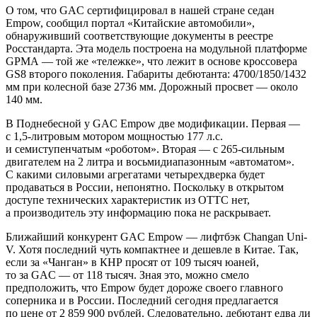
О том, что GAC сертифицировал в нашей стране седан
Empow, сообщил портал «Китайские автомобили»,
обнаруживший соответствующие документы в реестре
Росстандарта. Эта модель построена на модульной платформе
GPMA — той же «тележке», что лежит в основе кроссовера
GS8 второго поколения. Габариты дебютанта: 4700/1850/1432
мм при колесной базе 2736 мм. Дорожный просвет — около
140 мм.
В Поднебесной у GAC Empow две модификации. Первая —
с 1,5-литровым мотором мощностью 177 л.с.
и семиступенчатым «роботом». Вторая — с 265-сильным
двигателем на 2 литра и восьмидиапазонным «автоматом».
С какими силовыми агрегатами четырехдверка будет
продаваться в России, непонятно. Поскольку в открытом
доступе технических характеристик из ОТТС нет,
а производитель эту информацию пока не раскрывает.
Ближайший конкурент GAC Empow — лифтбэк Changan Uni-
V. Хотя последний чуть компактнее и дешевле в Китае. Так,
если за «Чанган» в КНР просят от 109 тысяч юаней,
то за GAC — от 118 тысяч. Зная это, можно смело
предположить, что Empow будет дороже своего главного
соперника и в России. Последний сегодня предлагается
по цене от 2 859 900 рублей. Следовательно, дебютант едва ли