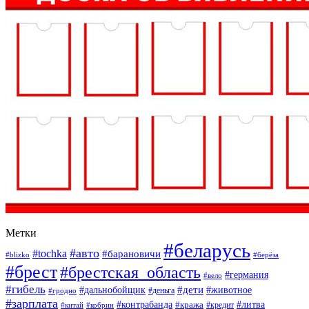
Метки
#беларусь
#авто
#tochka
#барановичи
#blizko
#берёза
#брест
#брестская_область
#германия
#вело
#гибель
#дети
#дальнобойщик
#животное
#деньга
#гродно
#зарплата
#контрабанда
#литва
#кража
#кредит
#китай
#кобрин