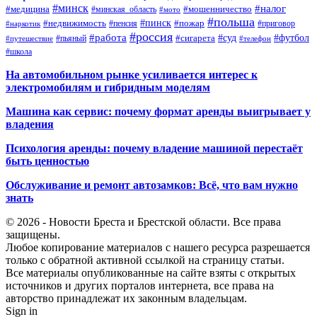
#минск
#налог
#мошенничество
#медицина
#минская_область
#мото
#польша
#недвижимость
#пинск
#пожар
#пенсия
#приговор
#наркотик
#россия
#работа
#суд
#футбол
#сигарета
#путешествие
#пьяный
#телефон
#школа
На автомобильном рынке усиливается интерес к
электромобилям и гибридным моделям
Машина как сервис: почему формат аренды выигрывает у
владения
Психология аренды: почему владение машиной перестаёт
быть ценностью
Обслуживание и ремонт автозамков: Всё, что вам нужно
знать
© 2026 - Новости Бреста и Брестской области. Все права
защищены.
Любое копирование материалов с нашего ресурса разрешается
только с обратной активной ссылкой на страницу статьи.
Все материалы опубликованные на сайте взяты с открытых
источников и других порталов интернета, все права на
авторство принадлежат их законным владельцам.
Sign in