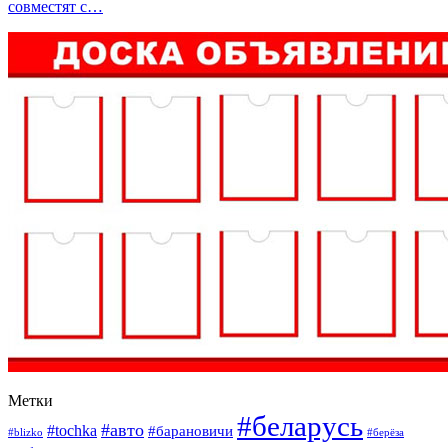
совместят с…
Метки
#беларусь
#авто
#tochka
#барановичи
#blizko
#берёза