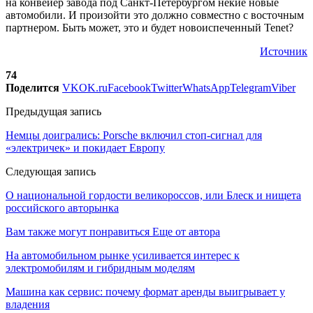
на конвейер завода под Санкт-Петербургом некие новые
автомобили. И произойти это должно совместно с восточным
партнером. Быть может, это и будет новоиспеченный Tenet?
Источник
74
Поделится
VK
OK.ru
Facebook
Twitter
WhatsApp
Telegram
Viber
Предыдущая запись
Немцы доигрались: Porsche включил стоп-сигнал для
«электричек» и покидает Европу
Следующая запись
О национальной гордости великороссов, или Блеск и нищета
российского авторынка
Вам также могут понравиться
Еще от автора
На автомобильном рынке усиливается интерес к
электромобилям и гибридным моделям
Машина как сервис: почему формат аренды выигрывает у
владения