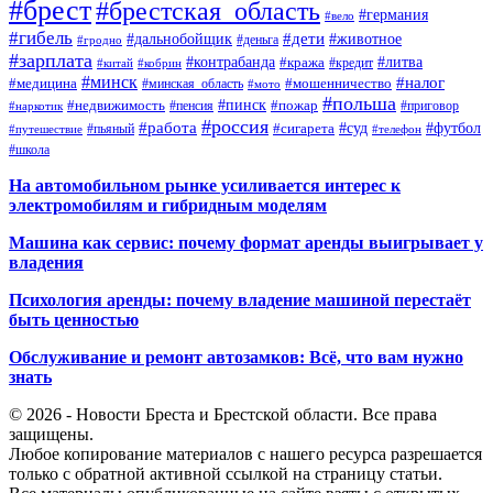
#брест
#брестская_область
#германия
#вело
#гибель
#дети
#дальнобойщик
#животное
#деньга
#гродно
#зарплата
#контрабанда
#литва
#кража
#кредит
#китай
#кобрин
#минск
#налог
#мошенничество
#медицина
#минская_область
#мото
#польша
#недвижимость
#пинск
#пожар
#пенсия
#приговор
#наркотик
#россия
#работа
#суд
#футбол
#сигарета
#путешествие
#пьяный
#телефон
#школа
На автомобильном рынке усиливается интерес к
электромобилям и гибридным моделям
Машина как сервис: почему формат аренды выигрывает у
владения
Психология аренды: почему владение машиной перестаёт
быть ценностью
Обслуживание и ремонт автозамков: Всё, что вам нужно
знать
© 2026 - Новости Бреста и Брестской области. Все права
защищены.
Любое копирование материалов с нашего ресурса разрешается
только с обратной активной ссылкой на страницу статьи.