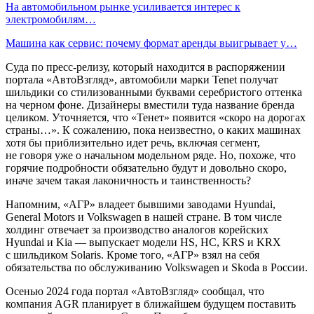
На автомобильном рынке усиливается интерес к
электромобилям…
Машина как сервис: почему формат аренды выигрывает у…
Суда по пресс-релизу, который находится в распоряжении
портала «АвтоВзгляд», автомобили марки Tenet получат
шильдики со стилизованными буквами серебристого оттенка
на черном фоне. Дизайнеры вместили туда название бренда
целиком. Уточняется, что «Тенет» появится «скоро на дорогах
страны…». К сожалению, пока неизвестно, о каких машинах
хотя бы приблизительно идет речь, включая сегмент,
не говоря уже о начальном модельном ряде. Но, похоже, что
горячие подробности обязательно будут и довольно скоро,
иначе зачем такая лаконичность и таинственность?
Напомним, «АГР» владеет бывшими заводами Hyundai,
General Motors и Volkswagen в нашей стране. В том числе
холдинг отвечает за производство аналогов корейских
Hyundai и Kia — выпускает модели HS, HC, KRS и KRX
с шильдиком Solaris. Кроме того, «АГР» взял на себя
обязательства по обслуживанию Volkswagen и Skoda в России.
Осенью 2024 года портал «АвтоВзгляд» сообщал, что
компания AGR планирует в ближайшем будущем поставить