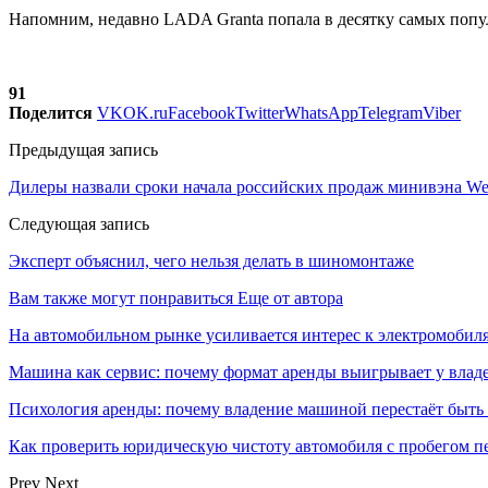
Напомним, недавно LADA Granta попала в десятку самых попул
91
Поделится
VK
OK.ru
Facebook
Twitter
WhatsApp
Telegram
Viber
Предыдущая запись
Дилеры назвали сроки начала российских продаж минивэна We
Следующая запись
Эксперт объяснил, чего нельзя делать в шиномонтаже
Вам также могут понравиться
Еще от автора
На автомобильном рынке усиливается интерес к электромоби
Машина как сервис: почему формат аренды выигрывает у влад
Психология аренды: почему владение машиной перестаёт быть
Как проверить юридическую чистоту автомобиля с пробегом п
Prev
Next