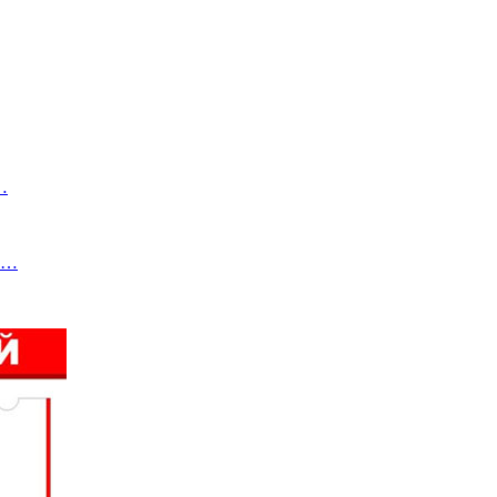
…
ти…