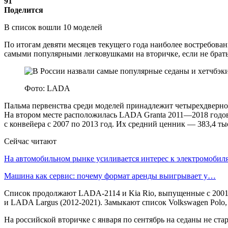
91
Поделится
В список вошли 10 моделей
По итогам девяти месяцев текущего года наиболее востребован
самыми популярными легковушками на вторичке, если не брать 
Фото: LADA
Пальма первенства среди моделей принадлежит четырехдверной
На втором месте расположилась LADA Granta 2011—2018 годов 
с конвейера с 2007 по 2013 год. Их средний ценник — 383,4 ты
Сейчас читают
На автомобильном рынке усиливается интерес к электромоби
Машина как сервис: почему формат аренды выигрывает у…
Список продолжают LADA-2114 и Kia Rio, выпущенные с 2001-го
и LADA Largus (2012-2021). Замыкают список Volkswagen Polo, 
На российской вторичке с января по сентябрь на седаны не ст