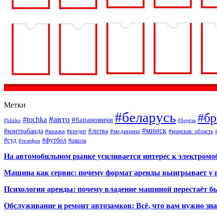
Метки
#беларусь
#бр
#авто
#tochka
#барановичи
#blizko
#берёза
#минск
#контрабанда
#литва
#кража
#кредит
#медицина
#минская_область
#суд
#футбол
#телефон
#школа
На автомобильном рынке усиливается интерес к электром
Машина как сервис: почему формат аренды выигрывает у 
Психология аренды: почему владение машиной перестаёт б
Обслуживание и ремонт автозамков: Всё, что вам нужно зн