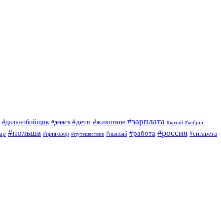
#зарплата
#дети
#дальнобойщик
#животное
#деньга
#китай
#кобрин
#польша
#россия
#работа
ар
#приговор
#сигарета
#путешествие
#пьяный