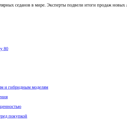
ярных седанов в мире. Эксперты подвели итоги продаж новых л
y 80
лям и гибридным моделям
ения
 ценностью
еред покупкой