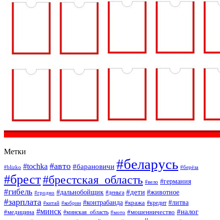
Метки
#беларусь
#авто
#tochka
#барановичи
#blizko
#берёза
#брест
#брестская_область
#германия
#вело
#гибель
#дети
#дальнобойщик
#животное
#деньга
#гродно
#зарплата
#контрабанда
#литва
#кража
#кредит
#китай
#кобрин
#минск
#налог
#мошенничество
#медицина
#минская_область
#мото