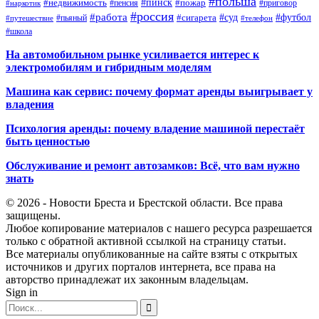
#польша
#недвижимость
#пинск
#пожар
#пенсия
#приговор
#наркотик
#россия
#работа
#суд
#футбол
#сигарета
#путешествие
#пьяный
#телефон
#школа
На автомобильном рынке усиливается интерес к
электромобилям и гибридным моделям
Машина как сервис: почему формат аренды выигрывает у
владения
Психология аренды: почему владение машиной перестаёт
быть ценностью
Обслуживание и ремонт автозамков: Всё, что вам нужно
знать
© 2026 - Новости Бреста и Брестской области. Все права
защищены.
Любое копирование материалов с нашего ресурса разрешается
только с обратной активной ссылкой на страницу статьи.
Все материалы опубликованные на сайте взяты с открытых
источников и других порталов интернета, все права на
авторство принадлежат их законным владельцам.
Sign in