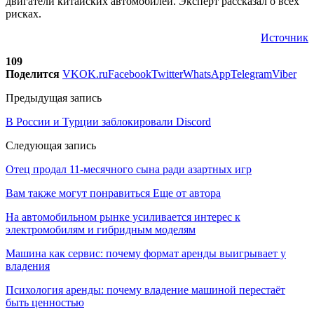
двигатели китайских автомобилей. Эксперт рассказал о всех
рисках.
Источник
109
Поделится
VK
OK.ru
Facebook
Twitter
WhatsApp
Telegram
Viber
Предыдущая запись
В России и Турции заблокировали Discord
Следующая запись
Отец продал 11-месячного сына ради азартных игр
Вам также могут понравиться
Еще от автора
На автомобильном рынке усиливается интерес к
электромобилям и гибридным моделям
Машина как сервис: почему формат аренды выигрывает у
владения
Психология аренды: почему владение машиной перестаёт
быть ценностью