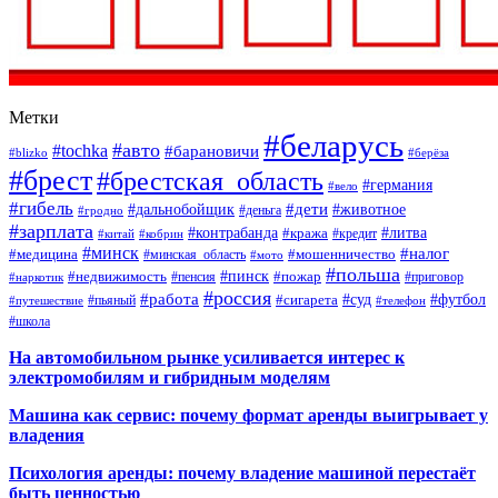
Метки
#беларусь
#авто
#tochka
#барановичи
#blizko
#берёза
#брест
#брестская_область
#германия
#вело
#гибель
#дети
#дальнобойщик
#животное
#деньга
#гродно
#зарплата
#контрабанда
#литва
#кража
#кредит
#китай
#кобрин
#минск
#налог
#мошенничество
#медицина
#минская_область
#мото
#польша
#недвижимость
#пинск
#пожар
#пенсия
#приговор
#наркотик
#россия
#работа
#суд
#футбол
#сигарета
#путешествие
#пьяный
#телефон
#школа
На автомобильном рынке усиливается интерес к
электромобилям и гибридным моделям
Машина как сервис: почему формат аренды выигрывает у
владения
Психология аренды: почему владение машиной перестаёт
быть ценностью