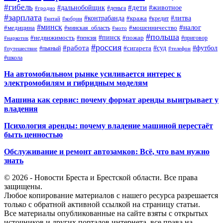
#гибель
#дети
#дальнобойщик
#животное
#деньга
#гродно
#зарплата
#контрабанда
#литва
#кража
#кредит
#китай
#кобрин
#минск
#налог
#мошенничество
#медицина
#минская_область
#мото
#польша
#недвижимость
#пинск
#пожар
#пенсия
#приговор
#наркотик
#россия
#работа
#суд
#футбол
#сигарета
#путешествие
#пьяный
#телефон
#школа
На автомобильном рынке усиливается интерес к
электромобилям и гибридным моделям
Машина как сервис: почему формат аренды выигрывает у
владения
Психология аренды: почему владение машиной перестаёт
быть ценностью
Обслуживание и ремонт автозамков: Всё, что вам нужно
знать
© 2026 - Новости Бреста и Брестской области. Все права
защищены.
Любое копирование материалов с нашего ресурса разрешается
только с обратной активной ссылкой на страницу статьи.
Все материалы опубликованные на сайте взяты с открытых
источников и других порталов интернета, все права на