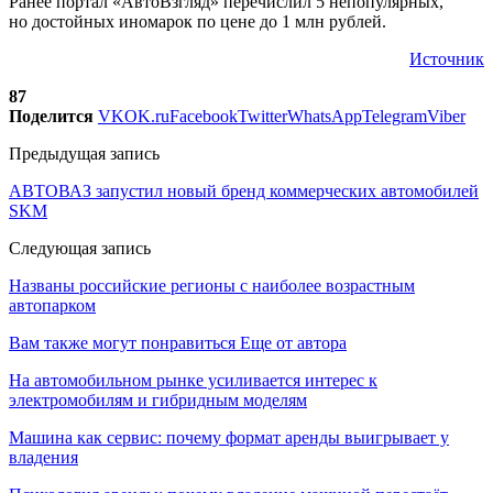
Ранее портал «АвтоВзгляд» перечислил 5 непопулярных,
но достойных иномарок по цене до 1 млн рублей.
Источник
87
Поделится
VK
OK.ru
Facebook
Twitter
WhatsApp
Telegram
Viber
Предыдущая запись
АВТОВАЗ запустил новый бренд коммерческих автомобилей
SKM
Следующая запись
Названы российские регионы с наиболее возрастным
автопарком
Вам также могут понравиться
Еще от автора
На автомобильном рынке усиливается интерес к
электромобилям и гибридным моделям
Машина как сервис: почему формат аренды выигрывает у
владения