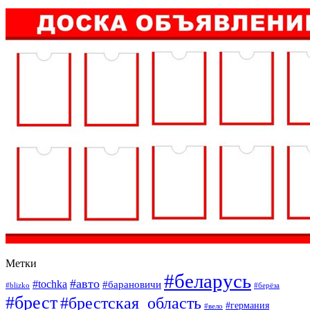
Метки
#беларусь
#авто
#tochka
#барановичи
#blizko
#берёза
#брест
#брестская_область
#германия
#вело