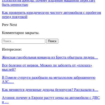
Психология аренды: почему владение машиной перестаёт
быть ценностью
Как проверить юридическую чистоту автомобиля с пробегом
перед покупкой
Prev
Next
Комментарии закрыты.
Интересное:
Женская гандбольная команда из Бреста обыграла лидера…
Все болезни от нервов. Можно ли заболеть от «плохих»
мыслей?
В Гомеле супруги разобрали на металлолом заброшенную
АЗС.…
Как меняются денежные доходы белорусов? Рассказали в…
Агония: почему в Европе растут цены на автомобили с ДВС
и …