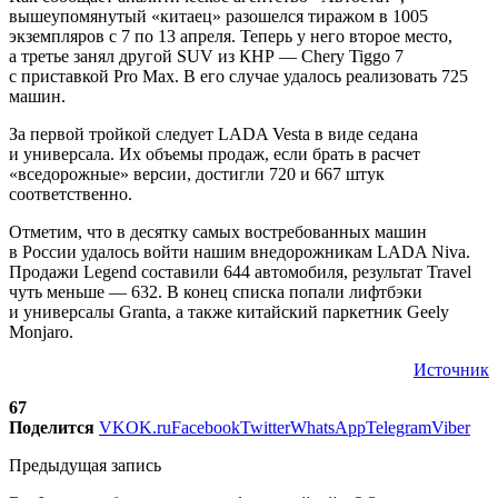
вышеупомянутый «китаец» разошелся тиражом в 1005
экземпляров с 7 по 13 апреля. Теперь у него второе место,
а третье занял другой SUV из КНР — Chery Tiggo 7
с приставкой Pro Max. В его случае удалось реализовать 725
машин.
За первой тройкой следует LADA Vesta в виде седана
и универсала. Их объемы продаж, если брать в расчет
«вседорожные» версии, достигли 720 и 667 штук
соответственно.
Отметим, что в десятку самых востребованных машин
в России удалось войти нашим внедорожникам LADA Niva.
Продажи Legend составили 644 автомобиля, результат Travel
чуть меньше — 632. В конец списка попали лифтбэки
и универсалы Granta, а также китайский паркетник Geely
Monjaro.
Источник
67
Поделится
VK
OK.ru
Facebook
Twitter
WhatsApp
Telegram
Viber
Предыдущая запись