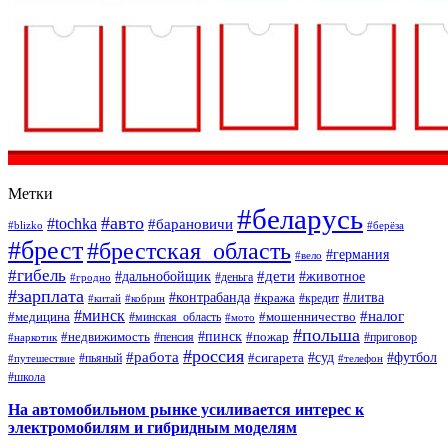
Метки
#беларусь
#авто
#tochka
#барановичи
#blizko
#берёза
#брест
#брестская_область
#германия
#вело
#гибель
#дети
#дальнобойщик
#животное
#деньга
#гродно
#зарплата
#контрабанда
#литва
#кража
#кредит
#китай
#кобрин
#минск
#налог
#мошенничество
#медицина
#минская_область
#мото
#польша
#недвижимость
#пинск
#пожар
#пенсия
#приговор
#наркотик
#россия
#работа
#суд
#футбол
#сигарета
#путешествие
#пьяный
#телефон
#школа
На автомобильном рынке усиливается интерес к
электромобилям и гибридным моделям