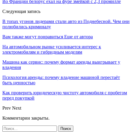
Во Франции белорус ехал на фуре змейкой с 2,3 промилле
Следующая запись
В топах угонов лидерами стали авто из Поднебесной. Чем они
полюбились криминалу
Вам также могут понравиться
Еще от автора
На автомобильном рынке усиливается интерес к
электромобилям и гибридным моделям
Машина как сервис: почему формат аренды выигрывает у
владения
Психология аренды: почему владение машиной перестаёт
быть ценностью
Как проверить юридическую чистоту автомобиля с пробегом
перед покупкой
Prev
Next
Комментарии закрыты.