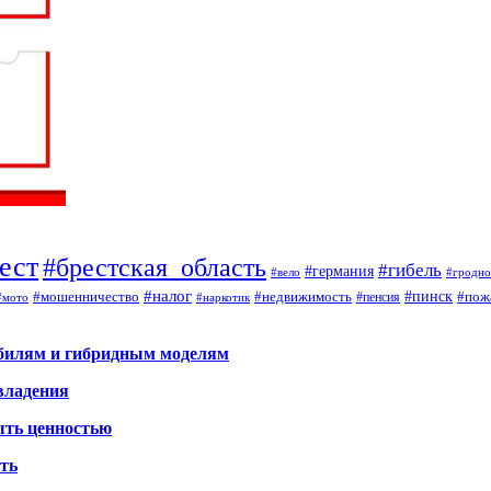
ест
#брестская_область
#гибель
#германия
#вело
#гродно
#налог
#мошенничество
#недвижимость
#пинск
#пож
#пенсия
#наркотик
#мото
обилям и гибридным моделям
владения
ыть ценностью
ать