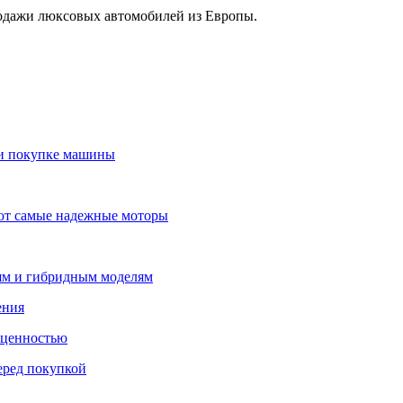
родажи люксовых автомобилей из Европы.
ри покупке машины
уют самые надежные моторы
лям и гибридным моделям
ения
 ценностью
еред покупкой