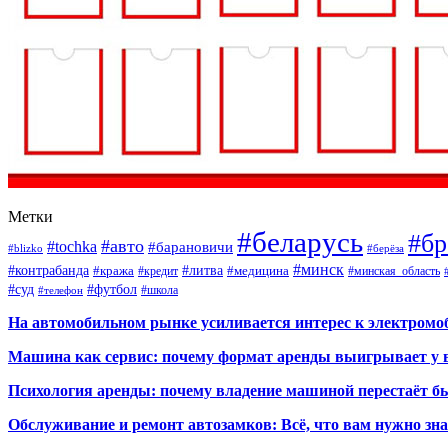
Метки
#беларусь
#бр
#авто
#tochka
#барановичи
#blizko
#берёза
#минск
#контрабанда
#литва
#кража
#кредит
#медицина
#минская_область
#суд
#футбол
#телефон
#школа
На автомобильном рынке усиливается интерес к электром
Машина как сервис: почему формат аренды выигрывает у 
Психология аренды: почему владение машиной перестаёт б
Обслуживание и ремонт автозамков: Всё, что вам нужно зн