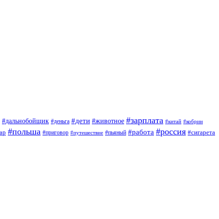
#зарплата
#дети
#дальнобойщик
#животное
#деньга
#китай
#кобрин
#польша
#россия
#работа
ар
#приговор
#сигарета
#путешествие
#пьяный