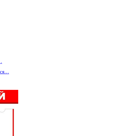
…
тся…