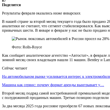
87
Поделится
Результаты февраля оказались ниже январских
В нашей стране за второй месяц текущего года было продано
аналитики не считают, что сегмент стабилизировался. Как выяс
привычных шести. В январе и феврале у нас не было продано ни
Фото: Rolls-Royce
Как сообщает аналитическое агентство «Автостат», в феврале
зимний месяц своих владельцев нашли 11 машин. Bentley и Lam
Сейчас читают
На автомобильном рынке усиливается интерес к электромоби
Машина как сервис: почему формат аренды выигрывает у…
Второй месяц подряд самой востребованной премиальной моделью
с полудюжиной проданных машин. Третью позицию поделили Rol
За два месяца 2025 года россияне приобрели 67 новых люксовых