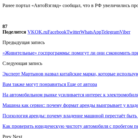
Ранее портал «АвтоВзгляд» сообщал, что в РФ увеличились п
87
Поделится
VK
OK.ru
Facebook
Twitter
WhatsApp
Telegram
Viber
Предыдущая запись
«Живительные» госпрограммы: помогут ли они сэкономить п
Следующая запись
Эксперт Мартынов назвал китайские марки, которые использ
Вам также могут понравиться
Еще от автора
На автомобильном рынке усиливается интерес к электромоби
Машина как сервис: почему формат аренды выигрывает у влад
Психология аренды: почему владение машиной перестаёт быть
Как проверить юридическую чистоту автомобиля с пробегом п
Prev
Next