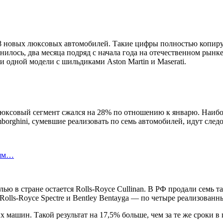
 28 новых люксовых автомобилей. Такие цифры полностью копир
нилось, два месяца подряд с начала года на отечественном рынк
 одной модели с шильдиками Aston Martin и Maserati.
 люксовый сегмент сжался на 28% по отношению к январю. Наибо
borghini, сумевшие реализовать по семь автомобилей, идут след
лям…
 в стране остается Rolls-Royce Cullinan. В РФ продали семь та
ls-Royce Spectre и Bentley Bentayga — по четыре реализованн
 машин. Такой результат на 17,5% больше, чем за те же сроки в