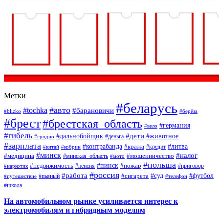
Метки
#беларусь
#авто
#tochka
#барановичи
#blizko
#берёза
#брест
#брестская_область
#германия
#вело
#гибель
#дети
#дальнобойщик
#животное
#деньга
#гродно
#зарплата
#контрабанда
#литва
#кража
#кредит
#китай
#кобрин
#минск
#налог
#мошенничество
#медицина
#минская_область
#мото
#польша
#недвижимость
#пинск
#пожар
#пенсия
#приговор
#наркотик
#россия
#работа
#суд
#футбол
#сигарета
#путешествие
#пьяный
#телефон
#школа
На автомобильном рынке усиливается интерес к
электромобилям и гибридным моделям