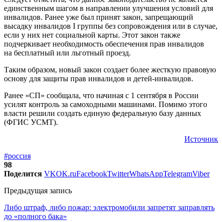
единственным шагом в направлении улучшения условий для
инвалидов. Ранее уже был принят закон, запрещающий
высадку инвалидов I группы без сопровождения или в случае,
если у них нет социальной карты. Этот закон также
подчеркивает необходимость обеспечения прав инвалидов
на бесплатный или льготный проезд.
Таким образом, новый закон создает более жесткую правовую
основу для защиты прав инвалидов и детей-инвалидов.
Ранее «СП» сообщала, что начиная с 1 сентября в России
усилят контроль за самоходными машинами. Помимо этого
власти решили создать единую федеральную базу данных
(ФГИС УСМТ).
Источник
#россия
98
Поделится
VK
OK.ru
Facebook
Twitter
WhatsApp
Telegram
Viber
Предыдущая запись
Либо штраф, либо пожар: электромобили запретят заправлять
до «полного бака»