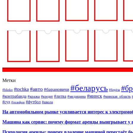
Метки
#беларусь
#бр
#авто
#tochka
#барановичи
#blizko
#берёза
#минск
#контрабанда
#литва
#кража
#кредит
#медицина
#минская_область
#суд
#футбол
#телефон
#школа
На автомобильном рынке усиливается интерес к электром
Машина как сервис: почему формат аренды выигрывает у 
Психология аренды: почему владение машиной перестаёт б