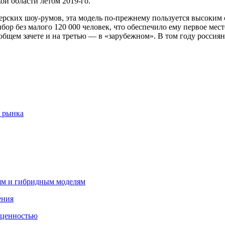
й области летом 2019-го.
илерских шоу-румов, эта модель по-прежнему пользуется высоким
ор без малого 120 000 человек, что обеспечило ему первое мест
 общем зачете и на третью — в «зарубежном». В том году россия
 рынка
лям и гибридным моделям
ения
 ценностью