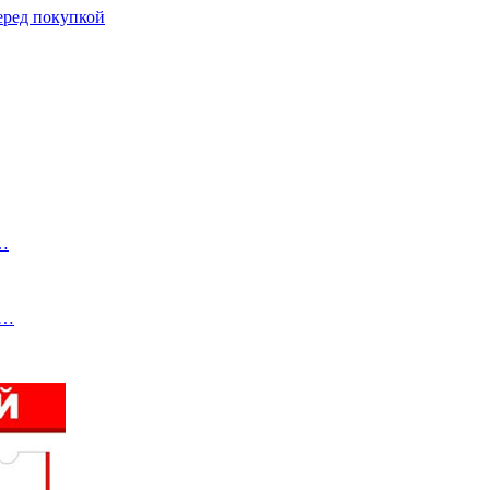
еред покупкой
е…
й…