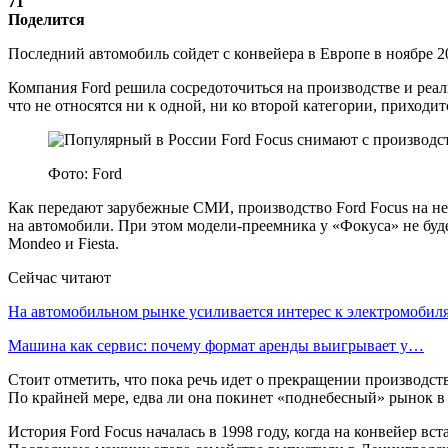
71
Поделится
Последний автомобиль сойдет с конвейера в Европе в ноябре 2
Компания Ford решила сосредоточиться на производстве и реал
что не относятся ни к одной, ни ко второй категории, приход
Фото: Ford
Как передают зарубежные СМИ, производство Ford Focus на нем
на автомобили. При этом модели-преемника у «Фокуса» не буд
Mondeo и Fiesta.
Сейчас читают
На автомобильном рынке усиливается интерес к электромоби
Машина как сервис: почему формат аренды выигрывает у…
Стоит отметить, что пока речь идет о прекращении производств
По крайней мере, едва ли она покинет «поднебесный» рынок 
История Ford Focus началась в 1998 году, когда на конвейер в