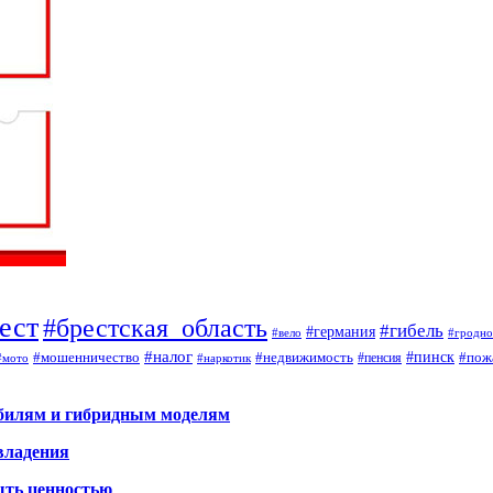
ест
#брестская_область
#гибель
#германия
#вело
#гродно
#налог
#мошенничество
#недвижимость
#пинск
#пож
#пенсия
#наркотик
#мото
обилям и гибридным моделям
владения
ыть ценностью