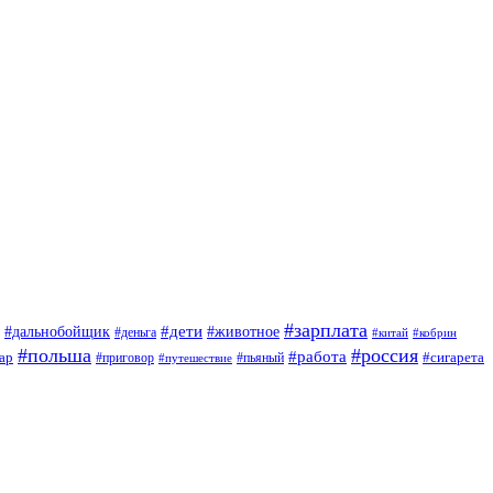
#зарплата
#дети
#дальнобойщик
#животное
#деньга
#китай
#кобрин
#польша
#россия
#работа
ар
#приговор
#сигарета
#путешествие
#пьяный