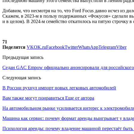
Последнюю машину этого семейства выпустили в Ленинградско
Добавим, что несмотря на то, что Ford Focus давно исчез из д
Скажем, в 2023-м в пользу подержанных «Фокусов» сделали выб
и в целом). В 2024-м семейство откатилось на пятую строчку в
71
Поделится
VK
OK.ru
Facebook
Twitter
WhatsApp
Telegram
Viber
Предыдущая запись
Седан GAC Empow официально анонсировали для российского
Следующая запись
В России рухнул импорт новых легковых автомобилей
Вам также могут понравиться
Еще от автора
На автомобильном рынке усиливается интерес к электромоби
Машина как сервис: почему формат аренды выигрывает у влад
Психология аренды: почему владение машиной перестаёт быть