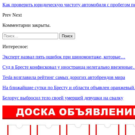
Как проверить юридическую чистоту автомобиля с пробегом п
Prev
Next
Комментарии закрыты.
Интересное:
Эксперт назвал пять ошибок при шиномонтаже, которые…
Суд в Бресте конфисковал у иностранца нелегально ввезенны
Tesla возглавила рейтинг самых дорогих автобрендов мира
На ближайшие сутки по Бресту и области объявлен оранжевы
Белорус выбросил тело своей умершей девушки на свалку