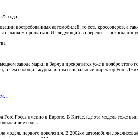
025 года
изации востребованных автомобилей, то есть кроссоверов, а так
ится с рынком прощаться. И следующий в очереди — некогда попу
ецком заводе марки в Зарлуи прекратится уже в ноябре этого г
ет, о чем сообщил журналистам генеральный директор Ford Джи
лям…
а Ford Focus именно в Европе. В Китае, где эта модель тоже вып
в ближайшие годы.
стала модель первого поколения. В 2002-м автомобили локализов