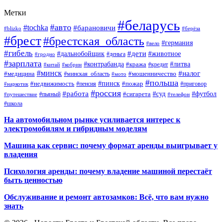
Метки
#беларусь
#авто
#tochka
#барановичи
#blizko
#берёза
#брест
#брестская_область
#германия
#вело
#гибель
#дети
#дальнобойщик
#животное
#деньга
#гродно
#зарплата
#контрабанда
#литва
#кража
#кредит
#китай
#кобрин
#минск
#налог
#мошенничество
#медицина
#минская_область
#мото
#польша
#недвижимость
#пинск
#пожар
#пенсия
#приговор
#наркотик
#россия
#работа
#суд
#футбол
#сигарета
#путешествие
#пьяный
#телефон
#школа
На автомобильном рынке усиливается интерес к
электромобилям и гибридным моделям
Машина как сервис: почему формат аренды выигрывает у
владения
Психология аренды: почему владение машиной перестаёт
быть ценностью
Обслуживание и ремонт автозамков: Всё, что вам нужно
знать