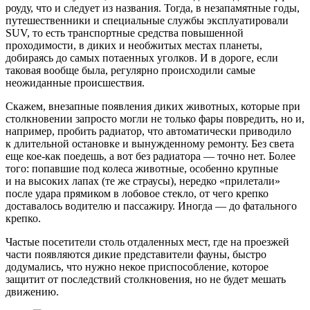
роуду, что и следует из названия. Тогда, в незапамятные годы,
путешественники и специальные службы эксплуатировали
SUV, то есть транспортные средства повышенной
проходимости, в диких и необжитых местах планеты,
добираясь до самых потаенных уголков. И в дороге, если
таковая вообще была, регулярно происходили самые
неожиданные происшествия.
Скажем, внезапные появления диких животных, которые при
столкновении запросто могли не только фары повредить, но и,
например, пробить радиатор, что автоматически приводило
к длительной остановке и вынужденному ремонту. Без света
еще кое-как поедешь, а вот без радиатора — точно нет. Более
того: попавшие под колеса животные, особенно крупные
и на высоких лапах (те же страусы), нередко «прилетали»
после удара прямиком в лобовое стекло, от чего крепко
доставалось водителю и пассажиру. Иногда — до фатального
крепко.
Частые посетители столь отдаленных мест, где на проезжей
части появляются дикие представители фауны, быстро
додумались, что нужно некое приспособление, которое
защитит от последствий столкновения, но не будет мешать
движению.