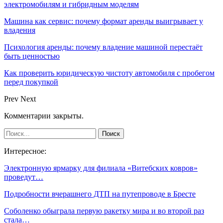
электромобилям и гибридным моделям
Машина как сервис: почему формат аренды выигрывает у
владения
Психология аренды: почему владение машиной перестаёт
быть ценностью
Как проверить юридическую чистоту автомобиля с пробегом
перед покупкой
Prev
Next
Комментарии закрыты.
Интересное:
Электронную ярмарку для филиала «Витебских ковров»
проведут…
Подробности вчерашнего ДТП на путепроводе в Бресте
Соболенко обыграла первую ракетку мира и во второй раз
стала…