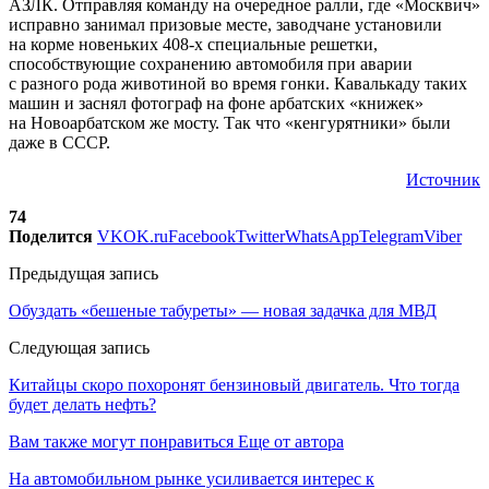
АЗЛК. Отправляя команду на очередное ралли, где «Москвич»
исправно занимал призовые месте, заводчане установили
на корме новеньких 408-х специальные решетки,
способствующие сохранению автомобиля при аварии
с разного рода животиной во время гонки. Кавалькаду таких
машин и заснял фотограф на фоне арбатских «книжек»
на Новоарбатском же мосту. Так что «кенгурятники» были
даже в СССР.
Источник
74
Поделится
VK
OK.ru
Facebook
Twitter
WhatsApp
Telegram
Viber
Предыдущая запись
Обуздать «бешеные табуреты» — новая задачка для МВД
Следующая запись
Китайцы скоро похоронят бензиновый двигатель. Что тогда
будет делать нефть?
Вам также могут понравиться
Еще от автора
На автомобильном рынке усиливается интерес к