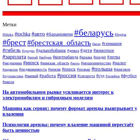
Метки
#беларусь
#авто
#tochka
#барановичи
#blizko
#берёза
#брест
#брестская_область
#германия
#вело
#гибель
#дети
#дальнобойщик
#животное
#деньга
#гродно
#зарплата
#контрабанда
#литва
#кража
#кредит
#китай
#кобрин
#минск
#налог
#мошенничество
#медицина
#минская_область
#мото
#польша
#недвижимость
#пинск
#пожар
#пенсия
#приговор
#наркотик
#россия
#работа
#суд
#футбол
#сигарета
#путешествие
#пьяный
#телефон
#школа
На автомобильном рынке усиливается интерес к
электромобилям и гибридным моделям
Машина как сервис: почему формат аренды выигрывает у
владения
Психология аренды: почему владение машиной перестаёт
быть ценностью