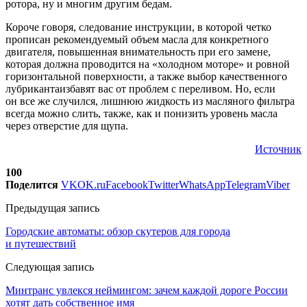
ротора, ну и многим другим бедам.
Короче говоря, следование инструкции, в которой четко
прописан рекомендуемый объем масла для конкретного
двигателя, повышенная внимательность при его замене,
которая должна проводится на «холодном моторе» и ровной
горизонтальной поверхности, а также выбор качественного
лубрикантаизбавят вас от проблем с переливом. Но, если
он все же случился, лишнюю жидкость из масляного фильтра
всегда можно слить, также, как и понизить уровень масла
через отверстие для щупа.
Источник
100
Поделится
VK
OK.ru
Facebook
Twitter
WhatsApp
Telegram
Viber
Предыдущая запись
Городские автоматы: обзор скутеров для города
и путешествий
Следующая запись
Минтранс увлекся неймингом: зачем каждой дороге России
хотят дать собственное имя