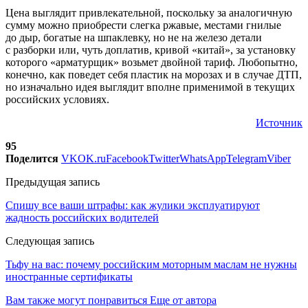
Цена выглядит привлекательной, поскольку за аналогичную
сумму можно приобрести слегка ржавые, местами гнилые
до дыр, богатые на шпаклевку, но не на железо детали
с разборки или, чуть доплатив, кривой «китай», за установку
которого «арматурщик» возьмет двойной тариф. Любопытно,
конечно, как поведет себя пластик на морозах и в случае ДТП,
но изначально идея выглядит вполне применимой в текущих
российских условиях.
Источник
95
Поделится
VK
OK.ru
Facebook
Twitter
WhatsApp
Telegram
Viber
Предыдущая запись
Спишу все ваши штрафы: как жулики эксплуатируют
жадность российских водителей
Следующая запись
Тьфу на вас: почему российским моторным маслам не нужны
иностранные сертификаты
Вам также могут понравиться
Еще от автора