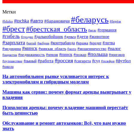
Метки
#беларусь
#авто
#tochka
#барановичи
#blizko
#берёза
#брест
#брестская_область
#германия
#вело
#гибель
#дети
#дальнобойщик
#животное
#деньга
#гродно
#зарплата
#контрабанда
#литва
#кража
#кредит
#китай
#кобрин
#минск
#налог
#мошенничество
#медицина
#минская_область
#мото
#польша
#недвижимость
#пинск
#пожар
#пенсия
#приговор
#наркотик
#россия
#работа
#суд
#футбол
#сигарета
#путешествие
#пьяный
#телефон
#школа
На автомобильном рынке усиливается интерес к
электромобилям и гибридным моделям
Машина как сервис: почему формат аренды выигрывает у
владения
Психология аренды: почему владение машиной перестаёт
быть ценностью
Обслуживание и ремонт автозамков: Всё, что вам нужно
знать