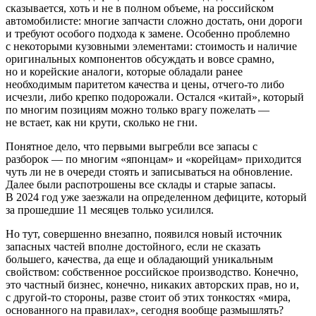
сказывается, хоть и не в полном объеме, на российском
автомобилисте: многие запчасти сложно достать, они дороги
и требуют особого подхода к замене. Особенно проблемно
с некоторыми кузовными элементами: стоимость и наличие
оригинальных компонентов обсуждать и вовсе срамно,
но и корейские аналоги, которые обладали ранее
необходимым паритетом качества и цены, отчего-то либо
исчезли, либо крепко подорожали. Остался «китай», который
по многим позициям можно только врагу пожелать —
не встает, как ни крути, сколько не гни.
Понятное дело, что первыми выгребли все запасы с
разборок — по многим «японцам» и «корейцам» приходится
чуть ли не в очереди стоять и записываться на обновление.
Далее были распотрошены все склады и старые запасы.
В 2024 год уже заезжали на определенном дефиците, который
за прошедшие 11 месяцев только усилился.
Но тут, совершенно внезапно, появился новый источник
запасных частей вполне достойного, если не сказать
большего, качества, да еще и обладающий уникальным
свойством: собственное российское производство. Конечно,
это частный бизнес, конечно, никаких авторских прав, но и,
с другой-то стороны, разве стоит об этих тонкостях «мира,
основанного на правилах», сегодня вообще размышлять?