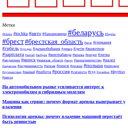
Метки
#беларусь
#авто
#tochka
#барановичи
#blizko
#берёза
#брест
#брестская_область
#германия
#вело
#гибель
#дети
#дальнобойщик
#животное
#деньга
#гродно
#зарплата
#контрабанда
#литва
#кража
#кредит
#китай
#кобрин
#минск
#налог
#мошенничество
#медицина
#минская_область
#мото
#польша
#недвижимость
#пинск
#пожар
#пенсия
#приговор
#наркотик
#россия
#работа
#суд
#футбол
#сигарета
#путешествие
#пьяный
#телефон
#школа
На автомобильном рынке усиливается интерес к
электромобилям и гибридным моделям
Машина как сервис: почему формат аренды выигрывает у
владения
Психология аренды: почему владение машиной перестаёт
быть ценностью