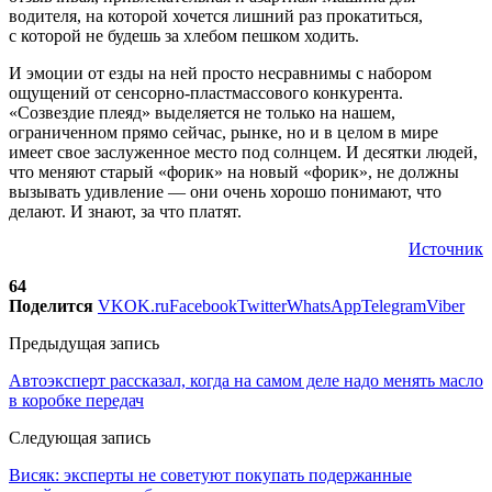
водителя, на которой хочется лишний раз прокатиться,
с которой не будешь за хлебом пешком ходить.
И эмоции от езды на ней просто несравнимы с набором
ощущений от сенсорно-пластмассового конкурента.
«Созвездие плеяд» выделяется не только на нашем,
ограниченном прямо сейчас, рынке, но и в целом в мире
имеет свое заслуженное место под солнцем. И десятки людей,
что меняют старый «форик» на новый «форик», не должны
вызывать удивление — они очень хорошо понимают, что
делают. И знают, за что платят.
Источник
64
Поделится
VK
OK.ru
Facebook
Twitter
WhatsApp
Telegram
Viber
Предыдущая запись
Автоэксперт рассказал, когда на самом деле надо менять масло
в коробке передач
Следующая запись
Висяк: эксперты не советуют покупать подержанные