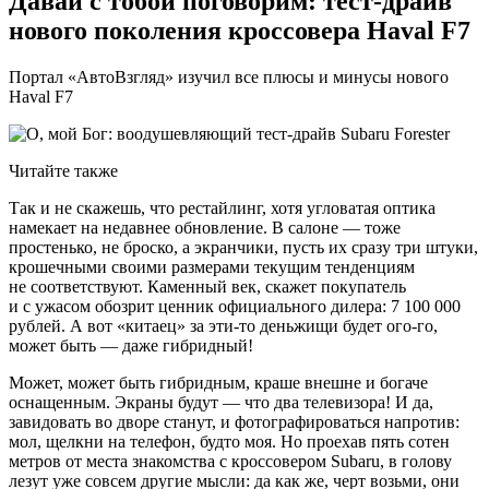
Давай с тобой поговорим: тест-драйв
нового поколения кроссовера Haval F7
Портал «АвтоВзгляд» изучил все плюсы и минусы нового
Haval F7
Читайте также
Так и не скажешь, что рестайлинг, хотя угловатая оптика
намекает на недавнее обновление. В салоне — тоже
простенько, не броско, а экранчики, пусть их сразу три штуки,
крошечными своими размерами текущим тенденциям
не соответствуют. Каменный век, скажет покупатель
и с ужасом обозрит ценник официального дилера: 7 100 000
рублей. А вот «китаец» за эти-то деньжищи будет ого-го,
может быть — даже гибридный!
Может, может быть гибридным, краше внешне и богаче
оснащенным. Экраны будут — что два телевизора! И да,
завидовать во дворе станут, и фотографироваться напротив:
мол, щелкни на телефон, будто моя. Но проехав пять сотен
метров от места знакомства с кроссовером Subaru, в голову
лезут уже совсем другие мысли: да как же, черт возьми, они