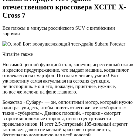
отечественного кроссовера XCITE X-
Cross 7
Все плюсы и минусы российского SUV с китайскими
корнями
Читайте также
Но самой ценной функцией стал, конечно, агрессивный оклик
и красное предупреждение, что выдает машина, когда пилот
отвлекается на смартфон. По глазам читает, умник! Вот
уж воистину самая актуальная на сегодня функция,
не поспоришь. Но и это, пожалуй, приятные, нужные,
но все же мелочи на фоне главного.
Божество «Субару» — он, оппозитный мотор, который нужно
один раз увидеть, чтобы понять отчего же все «субаристы»
такие «субаристы». Движок плоский, «горшки» смотрят
в противоположные стороны, оттого центр тяжести
предельно низок. И этот 2,5-литровый 185-сильный агрегат
заставляет далеко не мелкий кроссовер прям лететь,
беспощадно доминирую над всей дорогой.