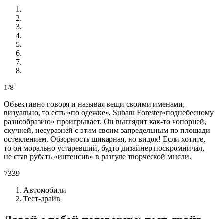
1/8
Объективно говоря и называя вещи своими именами,
визуально, то есть «по одежке», Subaru Forester»поднебесному
разнообразию» проигрывает. Он выглядит как-то чопорней,
скучней, несуразней с этим своим запредельным по площади
остеклением. Обзорность шикарная, но видок! Если хотите,
то он морально устаревший, будто дизайнер поскромничал,
не став рубать «интенсив» в разгуле творческой мысли.
7339
Автомобили
Тест-драйв