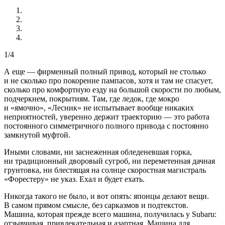
1/4
А еще — фирменный полный привод, который не столько
и не сколько про покорение пампасов, хотя и там не спасует,
сколько про комфортную езду на большой скорости по любым,
подчеркнем, покрытиям. Там, где ледок, где мокро
и «ямочно», «Лесник» не испытывает вообще никаких
неприятностей, уверенно держит траекторию — это работа
постоянного симметричного полного привода с постоянно
замкнутой муфтой.
Иными словами, ни заснеженная обледеневшая горка,
ни традиционный дворовый сугроб, ни переметенная дачная
грунтовка, ни блестящая на солнце скоростная магистраль
«Форестеру» не указ. Ехал и будет ехать.
Никогда такого не было, и вот опять: японцы делают вещи.
В самом прямом смысле, без сарказмов и подтекстов.
Машина, которая прежде всего машина, получилась у Subaru:
отзывчивая, привлекательная и азартная. Машина для