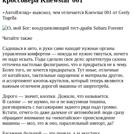
«АвтоВзгляд» выяснил, чем отличается Knewstar 001 от Geely
Tugella
Читайте также
Садишься в авто, и руки сами находят нужные органы
управления комфортом — никуда не нужно тянуться, ничего
не надо искать. Годы сделали свое дело: архитектура салона
отточена настолько филигранно, что и придраться не к чему.
Более того, не хочется придираться. Тут иные, отличные
от китайских, тактильные ощущения: и материалы другие,
и ассортимент кнопок-крутилок, который теперь являются
важным отличием дорогой машины от ширпотреба.
Дорого — значит, кнопки. Дожили, что называется.
В салоне — не шумно, но и не вакуумная тишина,
разговаривать с пассажирами заднего ряда надо громко.
Кстати, отчего-то даже далекие от автомобилей люди сразу
обращают внимание на «некитайское» происхождение
машины — мол, это ж оно, параллельный импорт, да?
Багажник большой — это правда, а за акустику