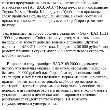
сегодня представлены разные марки автомобилей — как
отечественные ГАЗ, ВАЗ, УАЗ, «Москвич», так и иностранные
Toyota, Nissan, Honda, Kia и другие. Удобно, что продавцы
сразу прописывают, на ходу ли машина, в каком состоянии
продается и возможно ли вернуть ее в строй при грамотном
подходе.
Так, например, за 35 000 рублей предлагают «Оку» (ВАЗ-1111)
1999 года выпуска. Собственник уверяет, что автомобиль
на ходу и не требует дополнительных вложений. Другой
вариант — ВАЗ-2114 2008 года. Продают за 50 000 рублей под
ремонт: у машины стучит мотор и вылетает первая скорость
коробки передач.
— В прошлом году приобрел ВАЗ-2109 2000 года выпуска,
потому что получил «права» и не хотел, чтобы они пылились
без дела. 50 000 рублей насобирал благодаря повышенной
стипендии, и вот у меня появилась первая машина. Пришлось,
правда, повозиться с электрикой, карбюратор настроить,
со второй и третьей передачами разобраться. А вообще, мне
повезло: в автомобиле была магнитола, гранаты хозяин новые
установил, салон в целом оказался в хорошем состоянии, —
рассказывает студент третьего курса НИ Томского
государственного университета.