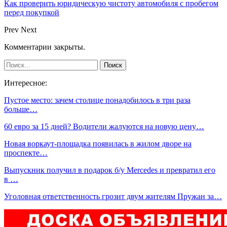
Как проверить юридическую чистоту автомобиля с пробегом
перед покупкой
Prev
Next
Комментарии закрыты.
Интересное:
Пустое место: зачем столице понадобилось в три раза
больше…
60 евро за 15 дней? Водители жалуются на новую цену…
Новая воркаут-площадка появилась в жилом дворе на
проспекте…
Выпускник получил в подарок б/у Mercedes и превратил его
в …
Уголовная ответственность грозит двум жителям Пружан за…