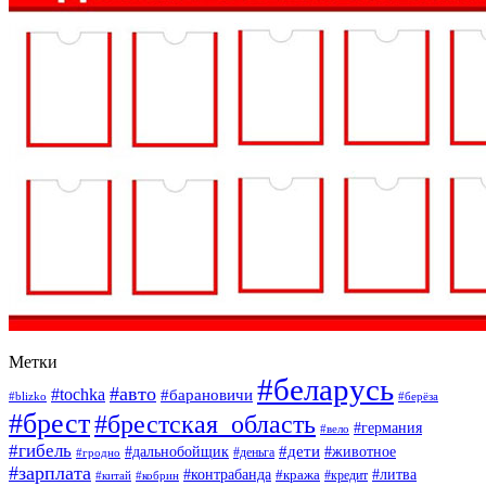
Метки
#беларусь
#авто
#tochka
#барановичи
#blizko
#берёза
#брест
#брестская_область
#германия
#вело
#гибель
#дети
#дальнобойщик
#животное
#деньга
#гродно
#зарплата
#контрабанда
#литва
#кража
#кредит
#китай
#кобрин