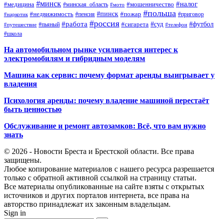
#минск
#налог
#мошенничество
#медицина
#минская_область
#мото
#польша
#недвижимость
#пинск
#пожар
#пенсия
#приговор
#наркотик
#россия
#работа
#суд
#футбол
#сигарета
#путешествие
#пьяный
#телефон
#школа
На автомобильном рынке усиливается интерес к
электромобилям и гибридным моделям
Машина как сервис: почему формат аренды выигрывает у
владения
Психология аренды: почему владение машиной перестаёт
быть ценностью
Обслуживание и ремонт автозамков: Всё, что вам нужно
знать
© 2026 - Новости Бреста и Брестской области. Все права
защищены.
Любое копирование материалов с нашего ресурса разрешается
только с обратной активной ссылкой на страницу статьи.
Все материалы опубликованные на сайте взяты с открытых
источников и других порталов интернета, все права на
авторство принадлежат их законным владельцам.
Sign in