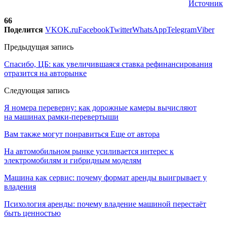
Источник
66
Поделится
VK
OK.ru
Facebook
Twitter
WhatsApp
Telegram
Viber
Предыдущая запись
Спасибо, ЦБ: как увеличившаяся ставка рефинансирования
отразится на авторынке
Следующая запись
Я номера переверну: как дорожные камеры вычисляют
на машинах рамки-перевертыши
Вам также могут понравиться
Еще от автора
На автомобильном рынке усиливается интерес к
электромобилям и гибридным моделям
Машина как сервис: почему формат аренды выигрывает у
владения
Психология аренды: почему владение машиной перестаёт
быть ценностью