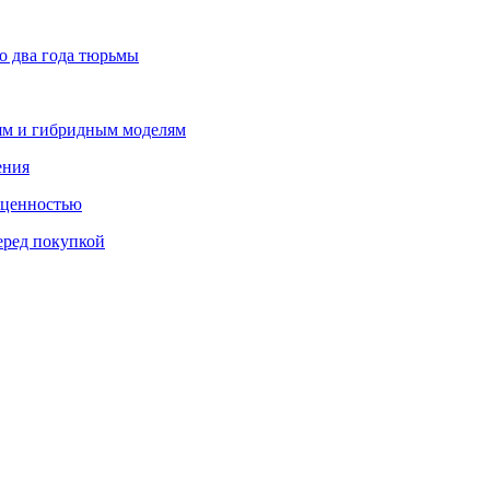
о два года тюрьмы
лям и гибридным моделям
ения
 ценностью
еред покупкой