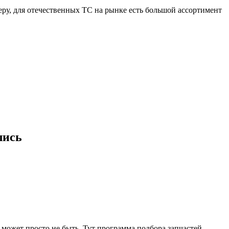
меру, для отечественных ТС на рынке есть большой ассортимент
лись
 может просто не быть. Тут программа подбора запчастей