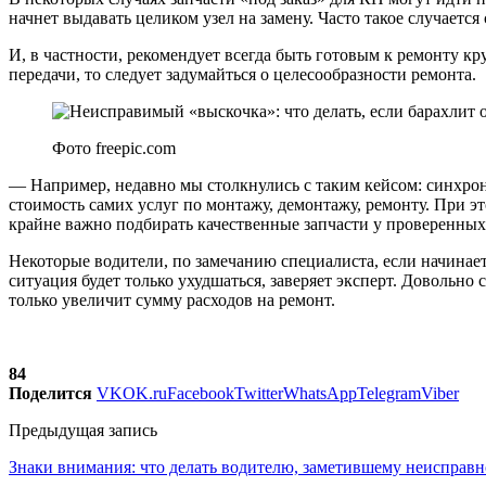
начнет выдавать целиком узел на замену. Часто такое случается
И, в частности, рекомендует всегда быть готовым к ремонту к
передачи, то следует задумайться о целесообразности ремонта.
Фото freepic.com
— Например, недавно мы столкнулись с таким кейсом: синхрони
стоимость самих услуг по монтажу, демонтажу, ремонту. При э
крайне важно подбирать качественные запчасти у проверенных
Некоторые водители, по замечанию специалиста, если начинае
ситуация будет только ухудшаться, заверяет эксперт. Довольно
только увеличит сумму расходов на ремонт.
84
Поделится
VK
OK.ru
Facebook
Twitter
WhatsApp
Telegram
Viber
Предыдущая запись
Знаки внимания: что делать водителю, заметившему неисправн