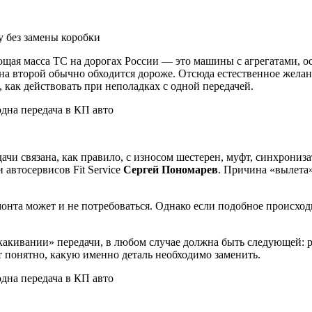
 без замены коробки
щая масса ТС на дорогах России — это машины с агрегатами,
мена второй обычно обходится дороже. Отсюда естественное жела
 как действовать при неполадках с одной передачей.
и связана, как правило, с износом шестерен, муфт, синхронизат
автосервисов Fit Service
Сергей Пономарев
. Причина «вылета
онта может и не потребоваться. Однако если подобное происходи
акивании» передачи, в любом случае должна быть следующей: ра
т понятно, какую именно деталь необходимо заменить.