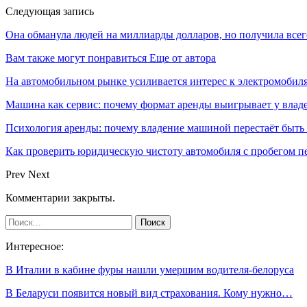
Следующая запись
Она обманула людей на миллиарды долларов, но получила всег
Вам также могут понравиться
Еще от автора
На автомобильном рынке усиливается интерес к электромоби
Машина как сервис: почему формат аренды выигрывает у влад
Психология аренды: почему владение машиной перестаёт быть
Как проверить юридическую чистоту автомобиля с пробегом п
Prev
Next
Комментарии закрыты.
Интересное:
В Италии в кабине фуры нашли умершим водителя-белоруса
В Беларуси появится новый вид страхования. Кому нужно…