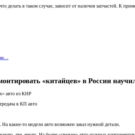
то делать в таком случае, зависит от наличия запчастей. К при
лям…
емонтировать «китайцев» в России научи
х» авто из КНР
. На какие-то модели авто возможен заказ нужной детали.
неделю, две, месяц. На более «свежие» авто нужных компонентов