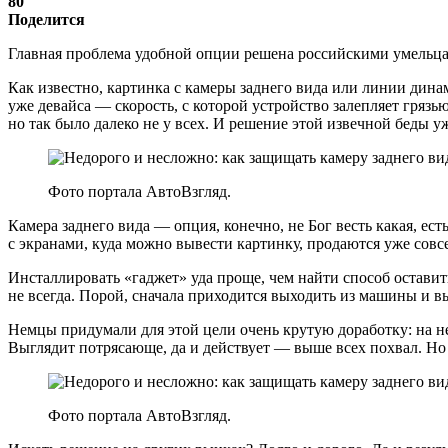
80
Поделится
Главная проблема удобной опции решена российскими умельц
Как известно, картинка с камеры заднего вида или линии дин
уже девайса — скорость, с которой устройство залепляет гряз
но так было далеко не у всех. И решение этой извечной беды 
Фото портала АвтоВзгляд.
Камера заднего вида — опция, конечно, не Бог весть какая, ест
с экранами, куда можно вывести картинку, продаются уже сов
Инсталлировать «гаджет» уда проще, чем найти способ оставит
не всегда. Порой, сначала приходится выходить из машины и вы
Немцы придумали для этой цели очень крутую доработку: на н
Выглядит потрясающе, да и действует — выше всех похвал. Но 
Фото портала АвтоВзгляд.