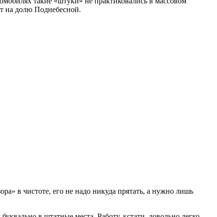
томобилях такие «штуки» не практиковались в массовом
ют на долю Поднебесной.
ора» в чистоте, его не надо никуда прятать, а нужно лишь
квально в штатные места. Работу, кстати, довольно легко