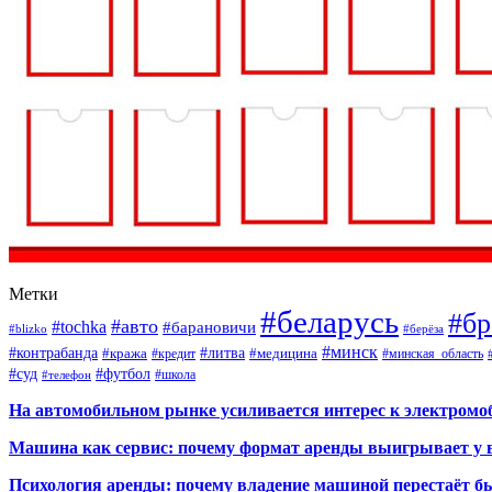
Метки
#беларусь
#бр
#авто
#tochka
#барановичи
#blizko
#берёза
#минск
#контрабанда
#литва
#кража
#кредит
#медицина
#минская_область
#суд
#футбол
#телефон
#школа
На автомобильном рынке усиливается интерес к электром
Машина как сервис: почему формат аренды выигрывает у 
Психология аренды: почему владение машиной перестаёт б