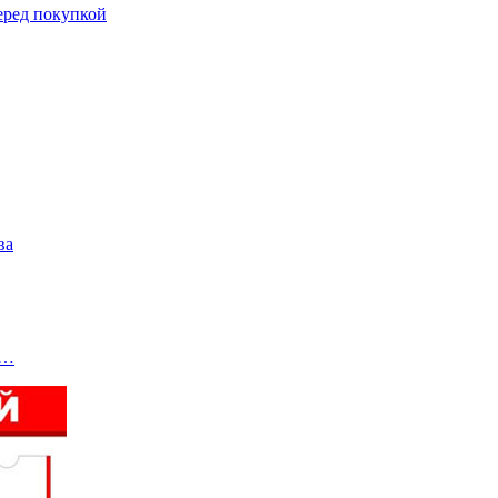
еред покупкой
ва
.…