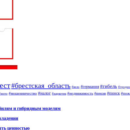
ест
#брестская_область
#гибель
#германия
#вело
#гродно
#налог
#мошенничество
#недвижимость
#пинск
#пож
#пенсия
#наркотик
#мото
обилям и гибридным моделям
владения
ыть ценностью