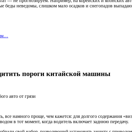
ьтат — не прогнозируем. Например, на корейских и японских ав
ные беды неведомы, слишком мало осадков и снегопадов выпада
лям…
щитить пороги китайской машины
ь, все намного проще, чем кажется: для долгого содержания «виз
одом в тот момент, когда водитель включает заднюю передачу.
рали свой набор, позволяющий установить защиту с приводом бу