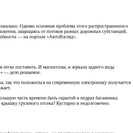
ионально. Однако основная проблема этого распространенного
движения, защищаясь от потоков разных дорожных субстанций,
робности — на портале «АвтоВзгляд».
я легко поставить. И магнитолы, и зеркала заднего вида
й» — дело решаемое.
ва, так что положиться на современную электронику получается
жает.
большую часть времени быть скрытой в недрах багажника.
 крышку грузового отсека? Кустарно и недолговечно.