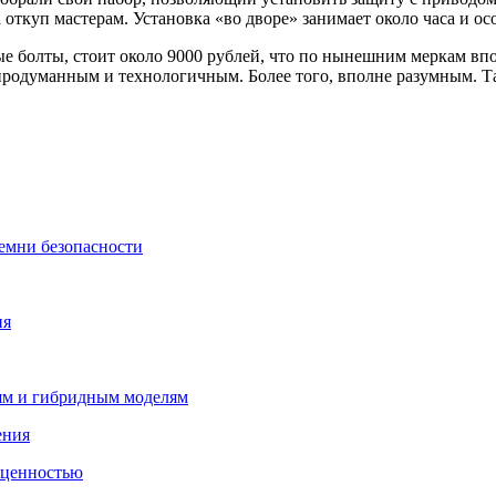
откуп мастерам. Установка «во дворе» занимает около часа и осо
ные болты, стоит около 9000 рублей, что по нынешним меркам вп
родуманным и технологичным. Более того, вполне разумным. Так
емни безопасности
ия
лям и гибридным моделям
ения
 ценностью