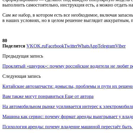
выполнить самостоятельно, инструкция есть, а можно отдать на 
Сам же набор, в котором есть все необходимое, включая запас
в наших условиях, но в целом решение выглядит аккуратным, п
80
Поделится
VK
OK.ru
Facebook
Twitter
WhatsApp
Telegram
Viber
Предыдущая запись
Проклятый «шнурок»: почему российские водители не любят р
Следующая запись
Китайские автозапчасти: домыслы, проблемы и пути их решен
Вам также могут понравиться
Еще от автора
На автомобильном рынке усиливается интерес к электромоби
Машина как сервис: почему формат аренды выигрывает у влад
Психология аренды: почему владение машиной перестаёт быть