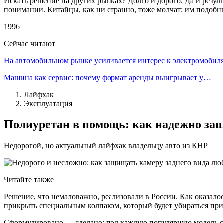
Искать решение на других рынках? Долго и дорого. Да и резул
понимании. Китайцы, как ни странно, тоже молчат: им подоб
1996
Сейчас читают
На автомобильном рынке усиливается интерес к электромоби
Машина как сервис: почему формат аренды выигрывает у…
Лайфхак
Эксплуатация
Полиуретан в помощь: как надежно за
Недорогой, но актуальный лайфхак владельцу авто из КНР
Читайте также
Решение, что немаловажно, реализовали в России. Как оказалос
прикрыть специальным колпаком, который будет убираться прив
Сформулировано — сделано: под каждую популярную модель соб