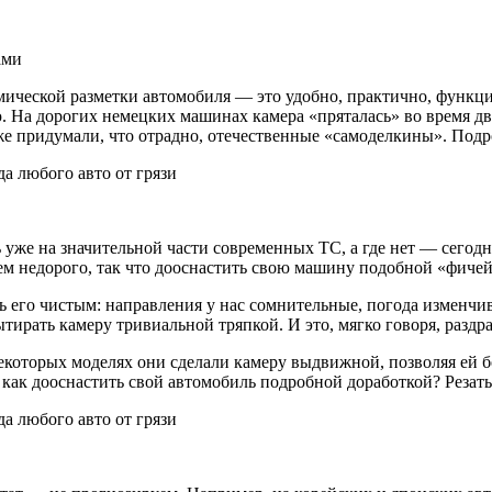
ами
амической разметки автомобиля — это удобно, практично, функц
ью. На дорогих немецких машинах камера «пряталась» во время 
уже придумали, что отрадно, отечественные «самоделкины». Под
ь уже на значительной части современных ТС, а где нет — сегодн
сем недорого, так что дооснастить свою машину подобной «фиче
ь его чистым: направления у нас сомнительные, погода изменчи
тирать камеру тривиальной тряпкой. И это, мягко говоря, раздра
екоторых моделях они сделали камеру выдвижной, позволяя ей 
как дооснастить свой автомобиль подробной доработкой? Резать