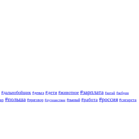
#зарплата
#дети
#дальнобойщик
#животное
#деньга
#китай
#кобрин
#польша
#россия
#работа
ар
#приговор
#сигарета
#путешествие
#пьяный