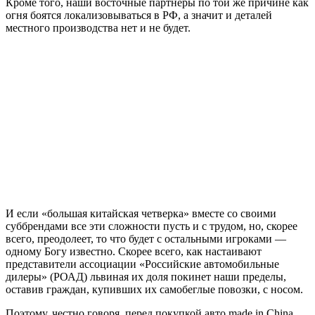
Кроме того, наши восточные партнеры по той же причине как
огня боятся локализовываться в РФ, а значит и деталей
местного производства нет и не будет.
И если «большая китайская четверка» вместе со своими
суббрендами все эти сложности пусть и с трудом, но, скорее
всего, преодолеет, то что будет с остальными игроками —
одному Богу известно. Скорее всего, как настаивают
представители ассоциации «Российские автомобильные
дилеры» (РОАД) львиная их доля покинет наши пределы,
оставив граждан, купивших их самобеглые повозки, с носом.
Поэтому, честно говоря, перед покупкой авто made in China,