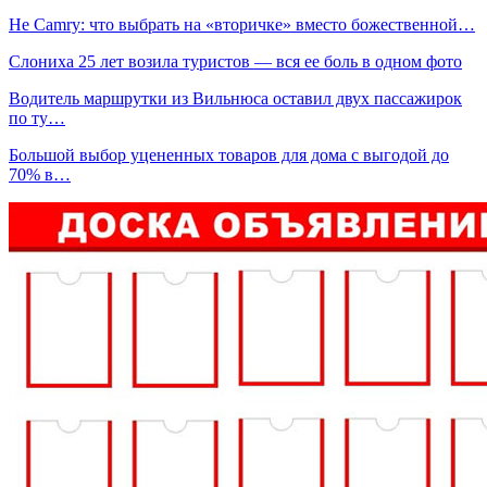
Не Camry: что выбрать на «вторичке» вместо божественной…
Слониха 25 лет возила туристов — вся ее боль в одном фото
Водитель маршрутки из Вильнюса оставил двух пассажирок
по ту…
Большой выбор уцененных товаров для дома c выгодой до
70% в…