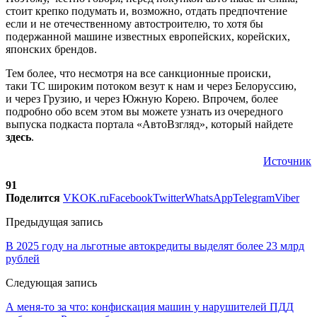
стоит крепко подумать и, возможно, отдать предпочтение
если и не отечественному автостроителю, то хотя бы
подержанной машине известных европейских, корейских,
японских брендов.
Тем более, что несмотря на все санкционные происки,
таки ТС широким потоком везут к нам и через Белоруссию,
и через Грузию, и через Южную Корею. Впрочем, более
подробно обо всем этом вы можете узнать из очередного
выпуска подкаста портала «АвтоВзгляд», который найдете
здесь
.
Источник
91
Поделится
VK
OK.ru
Facebook
Twitter
WhatsApp
Telegram
Viber
Предыдущая запись
В 2025 году на льготные автокредиты выделят более 23 млрд
рублей
Следующая запись
А меня-то за что: конфискация машин у нарушителей ПДД