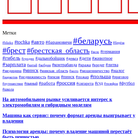
Метки
#беларусь
#авто
#tochka
#барановичи
#blizko
#берёза
#брест
#брестская_область
#германия
#вело
#гибель
#дети
#дальнобойщик
#животное
#деньга
#гродно
#зарплата
#контрабанда
#литва
#кража
#кредит
#китай
#кобрин
#минск
#налог
#мошенничество
#медицина
#минская_область
#мото
#польша
#недвижимость
#пинск
#пожар
#пенсия
#приговор
#наркотик
#россия
#работа
#суд
#футбол
#сигарета
#путешествие
#пьяный
#телефон
#школа
На автомобильном рынке усиливается интерес к
электромобилям и гибридным моделям
Машина как сервис: почему формат аренды выигрывает у
владения
Психология аренды: почему владение машиной перестаёт
быть ценностью