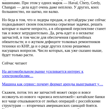
машинами. При этом у одних марок — Haval, Chery, Geely,
Changan — дела идут очень даже неплохо. У других, коих
большинство, ни шатко, ни валко.
Но беда в том, что и лидеры продаж, и аутсайдеры уже сейчас
подкидывают своим поклонника серьезные задачки, решать
которые и нынче непросто, а в обозримой перспективе станет
так и вовсе затруднительно. Да, речь идет и о нехватке
запчастей, в том числе для обеспечения гарантийных
обязательств; и о жутком дефиците толковых ремонтников
техники из КНР, да и о ряде других плохо решаемых
насущных вопросов. Число которых, как уже сказано выше,
будет только расти.
Сейчас читают
На автомобильном рынке усиливается интерес к
электромобилям…
Машина как сервис: почему формат аренды выигрывает у…
Скажем, поток тех же запчастей может скоро и вовсе
иссякнуть из нового «кризиса неплатежей»: китайские банки
все чаще отказываются от любых операций с российскими
структурам — вторичных американских санкций боятся.