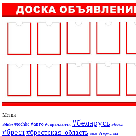
Метки
#беларусь
#авто
#tochka
#барановичи
#blizko
#берёза
#брест
#брестская_область
#германия
#вело