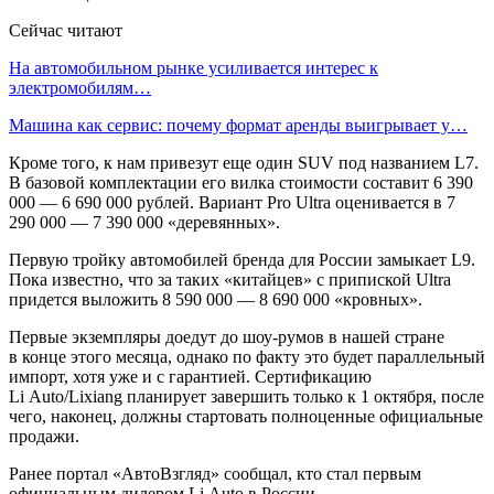
Сейчас читают
На автомобильном рынке усиливается интерес к
электромобилям…
Машина как сервис: почему формат аренды выигрывает у…
Кроме того, к нам привезут еще один SUV под названием L7.
В базовой комплектации его вилка стоимости составит 6 390
000 — 6 690 000 рублей. Вариант Pro Ultra оценивается в 7
290 000 — 7 390 000 «деревянных».
Первую тройку автомобилей бренда для России замыкает L9.
Пока известно, что за таких «китайцев» с припиской Ultra
придется выложить 8 590 000 — 8 690 000 «кровных».
Первые экземпляры доедут до шоу-румов в нашей стране
в конце этого месяца, однако по факту это будет параллельный
импорт, хотя уже и с гарантией. Сертификацию
Li Auto/Lixiang планирует завершить только к 1 октября, после
чего, наконец, должны стартовать полноценные официальные
продажи.
Ранее портал «АвтоВзгляд» сообщал, кто стал первым
официальным дилером Li Auto в России.