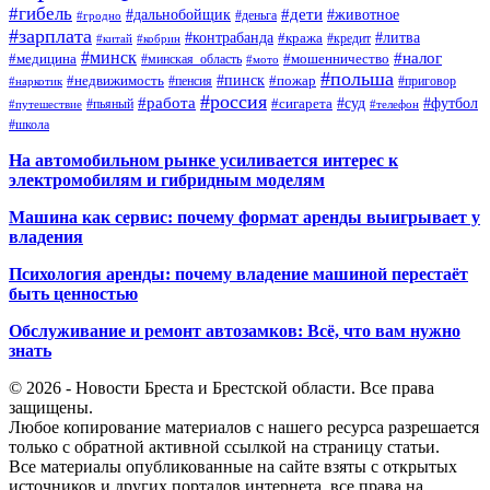
#гибель
#дети
#дальнобойщик
#животное
#деньга
#гродно
#зарплата
#контрабанда
#литва
#кража
#кредит
#китай
#кобрин
#минск
#налог
#мошенничество
#медицина
#минская_область
#мото
#польша
#недвижимость
#пинск
#пожар
#пенсия
#приговор
#наркотик
#россия
#работа
#суд
#футбол
#сигарета
#путешествие
#пьяный
#телефон
#школа
На автомобильном рынке усиливается интерес к
электромобилям и гибридным моделям
Машина как сервис: почему формат аренды выигрывает у
владения
Психология аренды: почему владение машиной перестаёт
быть ценностью
Обслуживание и ремонт автозамков: Всё, что вам нужно
знать
© 2026 - Новости Бреста и Брестской области. Все права
защищены.
Любое копирование материалов с нашего ресурса разрешается
только с обратной активной ссылкой на страницу статьи.
Все материалы опубликованные на сайте взяты с открытых
источников и других порталов интернета, все права на