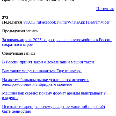
Источник
272
Поделится
VK
OK.ru
Facebook
Twitter
WhatsApp
Telegram
Viber
Предыдущая запись
За январь-апрель 2025 года спрос на электромобили в России
сократился втрое
Следующая запись
В России принят закон о локализации машин такси
Вам также могут понравиться
Еще от автора
На автомобильном рынке усиливается интерес к
электромобилям и гибридным моделям
Машина как сервис: почему формат аренды выигрывает у
владения
Психология аренды: почему владение машиной перестаёт
быть ценностью