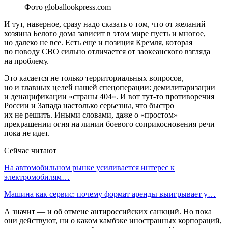
Фото globallookpress.com
И тут, наверное, сразу надо сказать о том, что от желаний
хозяина Белого дома зависит в этом мире пусть и многое,
но далеко не все. Есть еще и позиция Кремля, которая
по поводу СВО сильно отличается от заокеанского взгляда
на проблему.
Это касается не только территориальных вопросов,
но и главных целей нашей спецоперации: демилитаризации
и денацификации «страны 404». И вот тут-то противоречия
России и Запада настолько серьезны, что быстро
их не решить. Иными словами, даже о «простом»
прекращении огня на линии боевого соприкосновения речи
пока не идет.
Сейчас читают
На автомобильном рынке усиливается интерес к
электромобилям…
Машина как сервис: почему формат аренды выигрывает у…
А значит — и об отмене антироссийских санкций. Но пока
они действуют, ни о каком камбэке иностранных корпораций,