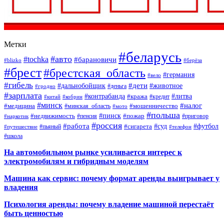
Метки
#беларусь
#авто
#tochka
#барановичи
#blizko
#берёза
#брест
#брестская_область
#германия
#вело
#гибель
#дети
#дальнобойщик
#животное
#деньга
#гродно
#зарплата
#контрабанда
#литва
#кража
#кредит
#китай
#кобрин
#минск
#налог
#мошенничество
#медицина
#минская_область
#мото
#польша
#недвижимость
#пинск
#пожар
#пенсия
#приговор
#наркотик
#россия
#работа
#суд
#футбол
#сигарета
#путешествие
#пьяный
#телефон
#школа
На автомобильном рынке усиливается интерес к
электромобилям и гибридным моделям
Машина как сервис: почему формат аренды выигрывает у
владения
Психология аренды: почему владение машиной перестаёт
быть ценностью