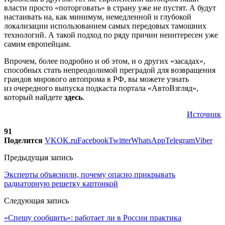
власти просто «поторговать» в страну уже не пустят. А будут
настаивать на, как минимум, немедленной и глубокой
локализации использованием самых передовых тамошних
технологий. А такой подход по ряду причин неинтересен уже
самим европейцам.
Впрочем, более подробно и об этом, и о других «засадах»,
способных стать непреодолимой преградой для возвращения
грандов мирового автопрома в РФ, вы можете узнать
из очередного выпуска подкаста портала «АвтоВзгляд»,
который найдете
здесь
.
Источник
91
Поделится
VK
OK.ru
Facebook
Twitter
WhatsApp
Telegram
Viber
Предыдущая запись
Эксперты объяснили, почему опасно прикрывать
радиаторную решетку картонкой
Следующая запись
«Спешу сообщить»: работает ли в России практика